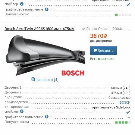
спойлер
:
графитовое напыление
:
—
Популярность:
Bosch AeroTwin A936S [600мм + 475мм]
— на Skoda Octavia (2004г - 2013г Octavia A5)
3870
два дворника
Добавить
Есть в наличии
все фото [4]
Дворник 1:
600 мм (24'')
Дворник 2:
475 мм (19'')
вид щетки:
бескаркасная
производитель:
BOSCH
тип крепления:
оригинальное Side Lock
спойлер
:
графитовое напыление
:
—
Популярность: