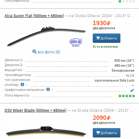
Популярность:
Alca Super Flat [600мм + 480мм]
— на Skoda Octavia (2004г - 2013г Octavia A5)
1930
два дворника
Добавить
Есть в наличии
все фото [6]
Дворник 1:
600 мм (24'')
Дворник 2:
480 мм (19'')
вид щетки:
бескаркасная
производитель:
ALCA
тип крепления:
оригинальное Side Lock
спойлер
:
—
графитовое напыление
:
Популярность:
DSV Wiper Blade [600мм + 480мм]
— на Skoda Octavia (2004г - 2013г Octavia A5)
2090
два дворника
Добавить