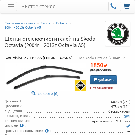
Чистое стекло
Меню
Стеклоочистители
Skoda
Octavia
2004г - 2013г Octavia A5
Щетки стеклоочистителей на Skoda
Octavia (2004г - 2013г Octavia A5)
SWF VisioFlex 119355 [600мм + 475мм]
— на Skoda Octavia (2004г - 2013г Octavia A5)
1850
два дворника
Добавить
Нет в наличии
все фото [6]
Дворник 1:
600 мм (24'')
Дворник 2:
475 мм (19'')
вид щетки:
бескаркасная
производитель:
SWF
тип крепления:
оригинальное Side Lock
спойлер
:
графитовое напыление
:
—