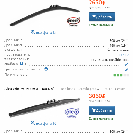
2650
два дворника
Добавить
Есть в наличии
все фото [5]
Дворник 1:
600 мм (24'')
Дворник 2:
480 мм (19'')
вид щетки:
бескаркасная
производитель:
HEYNER
тип крепления:
оригинальное Side Lock
спойлер
:
графитовое напыление
:
Популярность:
Alca Winter [600мм + 480мм]
— на Skoda Octavia (2004г - 2013г Octavia A5)
3060
два дворника
Добавить
Есть в наличии
все фото [6]
Дворник 1:
600 мм (24'')