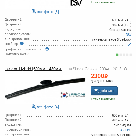
Есть в наличии
все фото [6]
Дворник 1:
600 мм (24'')
Дворник 2:
480 мм (19'')
вид щетки:
бескаркасная
производитель:
DSV
тип крепления:
универсальное Side Lock
спойлер
:
графитовое напыление
:
—
Популярность:
Lariomi Hybrid [600мм + 480мм]
— на Skoda Octavia (2004г - 2013г Octavia A5)
2300
два дворника
Добавить
Есть в наличии
все фото [4]
Дворник 1:
600 мм (24'')
Дворник 2:
480 мм (19'')
вид щетки:
гибридная
производитель:
LARIOMI
тип крепления:
универсальное Side Lock