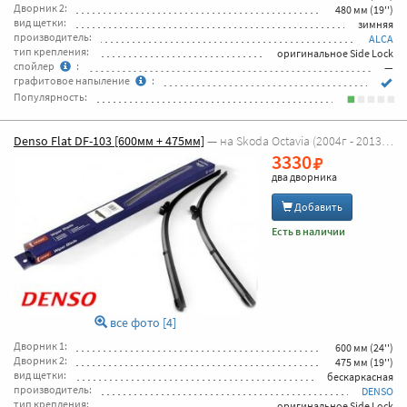
Дворник 2:
480 мм (19'')
вид щетки:
зимняя
производитель:
ALCA
тип крепления:
оригинальное Side Lock
спойлер
:
—
графитовое напыление
:
Популярность:
Denso Flat DF-103 [600мм + 475мм]
— на Skoda Octavia (2004г - 2013г Octavia A5)
3330
два дворника
Добавить
Есть в наличии
все фото [4]
Дворник 1:
600 мм (24'')
Дворник 2:
475 мм (19'')
вид щетки:
бескаркасная
производитель:
DENSO
тип крепления:
оригинальное Side Lock