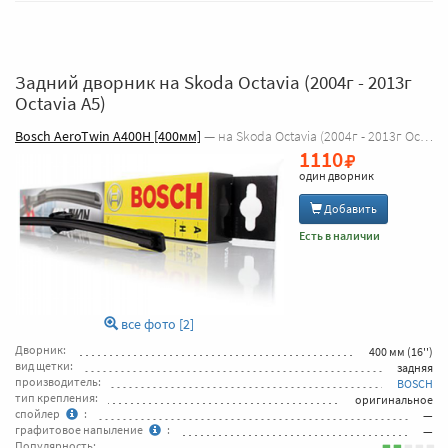
Задний дворник на Skoda Octavia (2004г - 2013г
Octavia A5)
Bosch AeroTwin A400H [400мм]
— на Skoda Octavia (2004г - 2013г Octavia A5)
1110
один дворник
Добавить
Есть в наличии
все фото [2]
Дворник:
400 мм (16'')
вид щетки:
задняя
производитель:
BOSCH
тип крепления:
оригинальное
спойлер
:
—
графитовое напыление
:
—
Популярность: