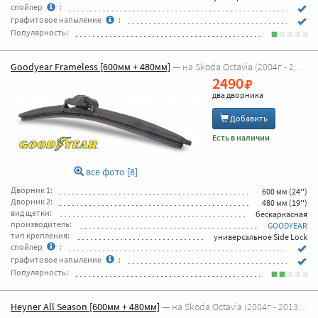
спойлер
:
графитовое напыление
:
Популярность:
Goodyear Frameless [600мм + 480мм]
— на Skoda Octavia (2004г - 2013г Octavia A5)
2490
два дворника
Добавить
Есть в наличии
все фото [8]
Дворник 1:
600 мм (24'')
Дворник 2:
480 мм (19'')
вид щетки:
бескаркасная
производитель:
GOODYEAR
тип крепления:
универсальное Side Lock
спойлер
:
графитовое напыление
:
Популярность:
Heyner All Season [600мм + 480мм]
— на Skoda Octavia (2004г - 2013г Octavia A5)