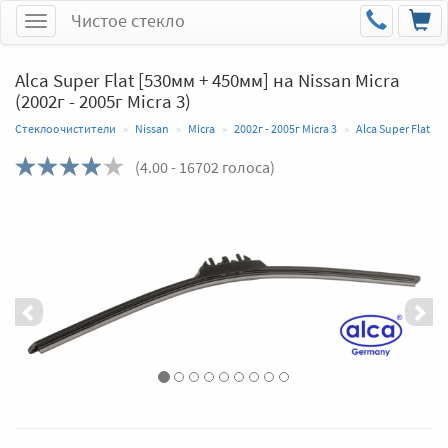
Чистое стекло
Меню
Alca Super Flat [530мм + 450мм] на Nissan Micra
(2002г - 2005г Micra 3)
Стеклоочистители
Nissan
Micra
2002г - 2005г Micra 3
Alca Super Flat
(
4.00
- 16702 голоса)
Назад
Впер