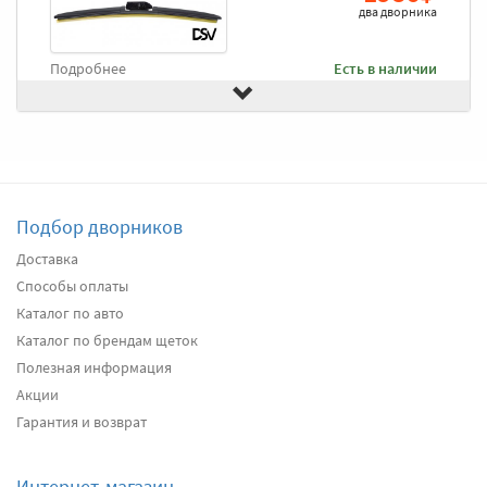
два дворника
Подробнее
Есть в наличии
Передние дворники
Goodyear Frameless
2490
2366
два дворника
Подбор дворников
Подробнее
Есть в наличии
Доставка
Способы оплаты
Передние дворники
Heyner All Season
2620
Каталог по авто
2489
Каталог по брендам щеток
два дворника
Полезная информация
Акции
Подробнее
Есть в наличии
Гарантия и возврат
Передние дворники
Alca Winter
3020
Интернет-магазин