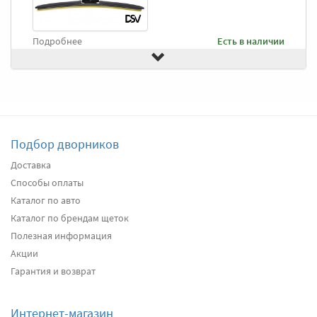
Подробнее
Есть в наличии
Передние дворники
Goodyear Frameless
2490
два дворника
Подбор дворников
Подробнее
Есть в наличии
Доставка
Способы оплаты
Передние дворники
Heyner All Season
2630
Каталог по авто
два дворника
Каталог по брендам щеток
Полезная информация
Акции
Подробнее
Есть в наличии
Гарантия и возврат
Передние дворники
Alca Winter
3040
Интернет-магазин