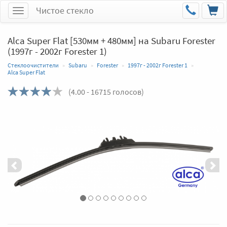
Чистое стекло
Меню
Alca Super Flat [530мм + 480мм] на Subaru Forester
(1997г - 2002г Forester 1)
Стеклоочистители
Subaru
Forester
1997г - 2002г Forester 1
Alca Super Flat
(
4.00
- 16715 голосов)
Назад
Впер