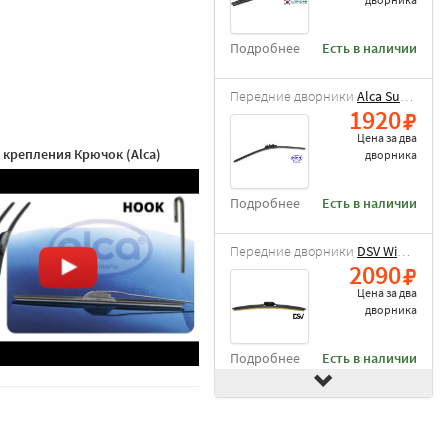
Подробнее
Есть в наличии
Передние дворники
Alca Super Flat
1920
Цена за
два
 крепления Крючок (Alca)
дворника
Подробнее
Есть в наличии
Передние дворники
DSV Wiper Blade
2090
Цена за
два
дворника
Подробнее
Есть в наличии
Передние дворники
Goodyear Frameless
2490
Цена за
два