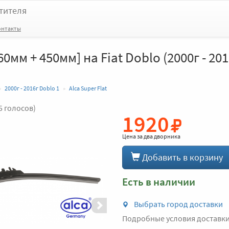
тителя
онтакты
560мм + 450мм] на Fiat Doblo (2000г - 20
2000г - 2016г Doblo 1
Alca Super Flat
5 голосов)
1920
Вперед
Цена за
два дворника
Добавить в корзину
Есть в наличии
Выбрать город доставки
Подробные условия доставк