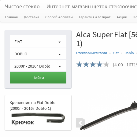
Чистое стекло
— Интернет-магазин щеток стеклоочис
Главная
Доставка
Способы оплаты
Гарантия и возврат
Акции
К
Alca Super Flat [
1)
FIAT
Стеклоочистители
Fiat
Doblo
DOBLO
(
4.00
- 1671
2000г - 2016г Doblo 1
Назад
Найти
Крепление на Fiat Doblo
(2000г - 2016г Doblo 1)