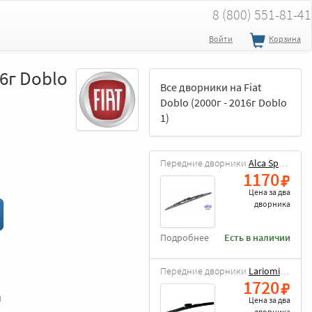
8 (800) 551-81-41
Войти
Корзина
16г Doblo
Все дворники на Fiat
Doblo (2000г - 2016г Doblo
1)
Передние дворники
Alca Special
1170
Цена за
два
дворника
Подробнее
Есть в наличии
Передние дворники
Lariomi Hybrid
1720
и
Цена за
два
дворника