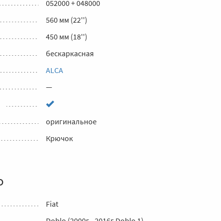
052000 + 048000
560 мм (22'')
450 мм (18'')
бескаркасная
ALCA
—
оригинальное
Крючок
о
Fiat
Doblo (2000г - 2016г Doblo 1)