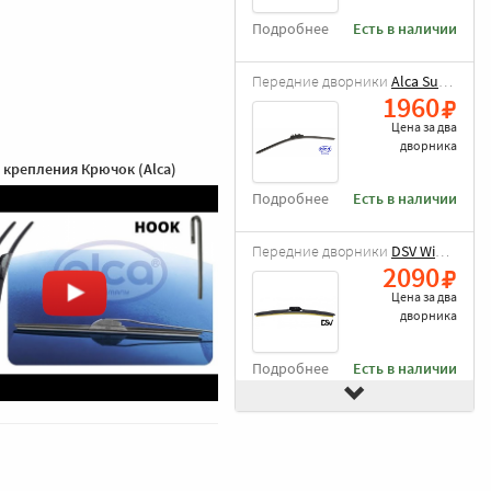
Подробнее
Есть в наличии
Передние дворники
Alca Super Flat
1960
Цена за
два
дворника
 крепления Крючок (Alca)
Подробнее
Есть в наличии
Передние дворники
DSV Wiper Blade
2090
Цена за
два
дворника
Подробнее
Есть в наличии
Передние дворники
Goodyear Frameless
2490
Цена за
два
дворника