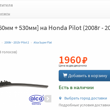
тителя
онтакты
560мм + 530мм] на Honda Pilot (2008г - 20
2008г - 2015г Pilot 2
Alca Super Flat
8 голосов)
1960
Вперед
Цена за
два дворника
Добавить в корзину
Есть в наличии
Выбрать город доставки
Подробные условия доставк