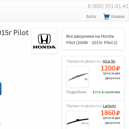
8 (800) 551-81-41
Войти
Корзина
15г Pilot
Все дворники на Honda
Pilot (2008г - 2015г Pilot 2)
Передние дворники
Alca Special
1200
Цена за
два
дворника
Подробнее
Есть в наличии
Передние дворники
Lariomi Hybrid
1860
Цена за
два
и
дворника