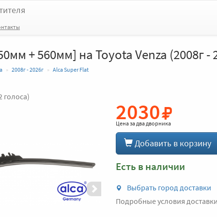
тителя
онтакты
650мм + 560мм] на Toyota Venza (2008г - 
a
2008г - 2026г
Alca Super Flat
2 голоса)
2030
Вперед
Цена за
два дворника
Добавить в корзину
Есть в наличии
Выбрать город доставки
Подробные условия доставк