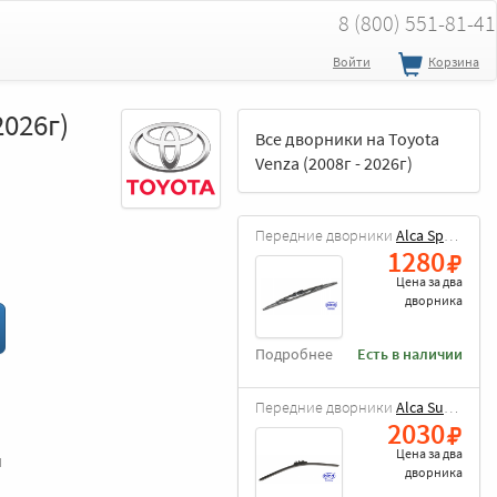
8 (800) 551-81-41
Войти
Корзина
2026г)
Все дворники на Toyota
Venza (2008г - 2026г)
Передние дворники
Alca Special
1280
Цена за
два
дворника
Подробнее
Есть в наличии
Передние дворники
Alca Super Flat
2030
Цена за
два
и
дворника