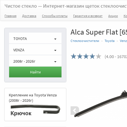
Чистое стекло
— Интернет-магазин щеток стеклоочис
Главная
Доставка
Способы оплаты
Гарантия и возврат
Акции
К
Alca Super Flat [
TOYOTA
Стеклоочистители
Toyota
Venz
VENZA
(
4.00
- 1670
2008г - 2026г
Назад
Найти
Крепление на Toyota Venza
(2008г - 2026г)