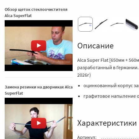
Обзор щеток стеклоочистителя
Alca SuperFlat
Описание
Alca Super Flat [650мм + 56
разработанный в Германии. 
2026г)
оцинкованный корпус за
Замена резинки на дворниках Alca
SuperFlat
графитовое напыление о
Характеристики
Артикул: