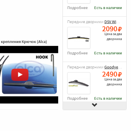
Подробнее
Есть в наличии
Передние дворники
DSV Wiper Blade
2090
Цена за
два
дворника
 крепления Крючок (Alca)
Подробнее
Есть в наличии
Передние дворники
Goodyear Frameless
2490
Цена за
два
дворника
Подробнее
Есть в наличии
Передние дворники
Lariomi Hybrid
2540
Цена за
два
дворника