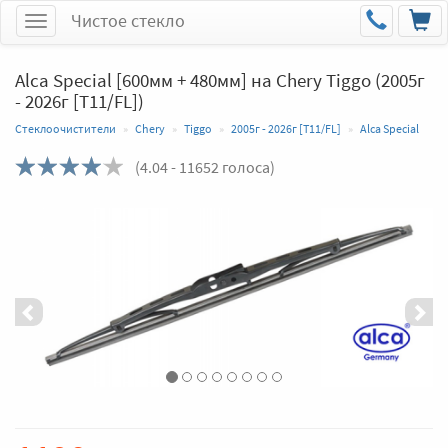
Чистое стекло
Меню
Alca Special [600мм + 480мм] на Chery Tiggo (2005г
- 2026г [T11/FL])
Стеклоочистители
Chery
Tiggo
2005г - 2026г [T11/FL]
Alca Special
(
4.04
- 11652 голоса)
Назад
Впер