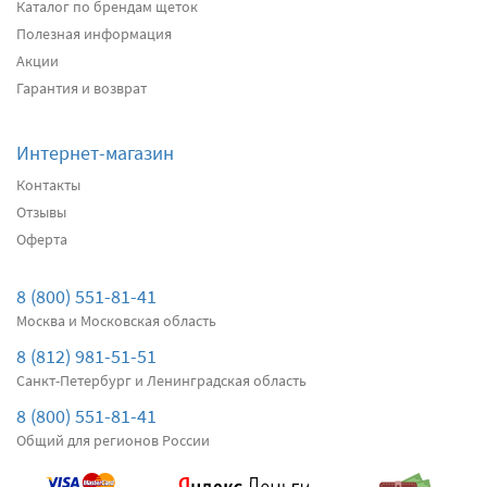
два дворника
Каталог по брендам щеток
Полезная информация
Акции
Подробнее
Есть в наличии
Гарантия и возврат
Передние дворники
Alca Winter
3060
Интернет-магазин
два дворника
Контакты
Отзывы
Оферта
Подробнее
Есть в наличии
Передние дворники
Bosch AeroTwin AR607S
8 (800) 551-81-41
3570
Москва и Московская область
два дворника
8 (812) 981-51-51
Санкт-Петербург и Ленинградская область
Подробнее
Есть в наличии
8 (800) 551-81-41
Общий для регионов России
Передние дворники
Denso Hybrid
4440