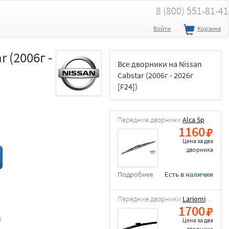
8 (800) 551-81-41
Войти
Корзина
 (2006г -
Все дворники на Nissan
Cabstar (2006г - 2026г
[F24])
Передние дворники
Alca Special
1160
Цена за
два
дворника
Подробнее
Есть в наличии
Передние дворники
Lariomi Hybrid
1700
и
Цена за
два
дворника