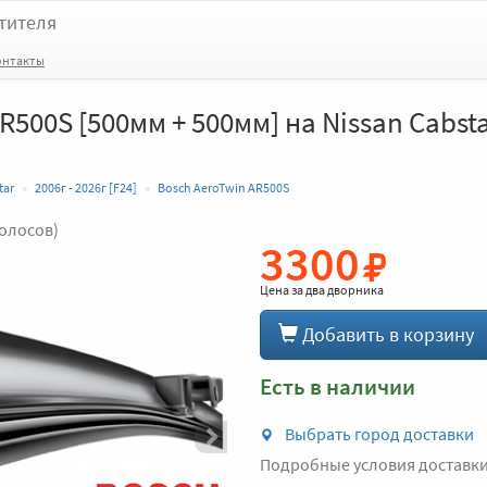
тителя
онтакты
500S [500мм + 500мм] на Nissan Cabstar
tar
2006г - 2026г [F24]
Bosch AeroTwin AR500S
голосов)
3300
Вперед
Цена за
два дворника
Добавить в корзину
Есть в наличии
Выбрать город доставки
Подробные условия доставк