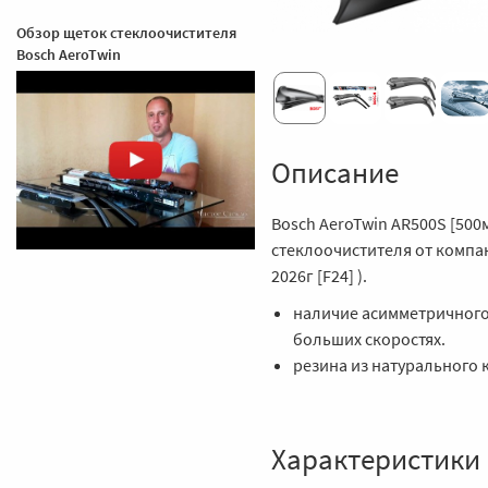
Обзор щеток стеклоочистителя
Bosch AeroTwin
Описание
Bosch AeroTwin AR500S [500
стеклоочистителя от компан
2026г [F24] ).
наличие асимметричного
больших скоростях.
резина из натурального 
Характеристики