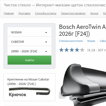
Чистое стекло
— Интернет-магазин щеток стеклоочис
Главная
Доставка
Способы оплаты
Гарантия и возврат
Акции
К
Bosch AeroTwin AR
2026г [F24])
NISSAN
Стеклоочистители
Nissan
Cabs
CABSTAR
(
4.18
- 307 
2006г - 2026г [F24]
Назад
Найти
Крепление на Nissan Cabstar
(2006г - 2026г [F24] )