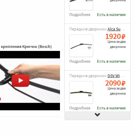
Подробнее
Есть в наличии
Передние дворники
Alca Super Flat
1920
Цена за
два
 крепления Крючок (Bosch)
дворника
Подробнее
Есть в наличии
Передние дворники
DSV Wiper Blade
2090
Цена за
два
дворника
Подробнее
Есть в наличии
Передние дворники
Goodyear Frameless
2490
Цена за
два