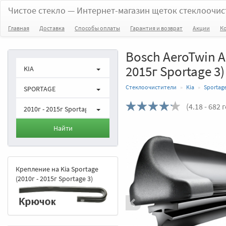
Чистое стекло
— Интернет-магазин щеток стеклоочис
Главная
Доставка
Способы оплаты
Гарантия и возврат
Акции
К
Bosch AeroTwin A
2015г Sportage 3)
KIA
Стеклоочистители
Kia
Sportag
SPORTAGE
(
4.18
- 682 
2010г - 2015г Sportage 3
Назад
Найти
Крепление на Kia Sportage
(2010г - 2015г Sportage 3)