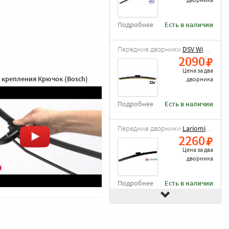
Подробнее
Есть в наличии
Передние дворники
DSV Wiper Blade
2090
Цена за
два
 крепления Крючок (Bosch)
дворника
Подробнее
Есть в наличии
Передние дворники
Lariomi Hybrid
2260
Цена за
два
дворника
Подробнее
Есть в наличии
Передние дворники
Goodyear Frameless
2490
Цена за
два