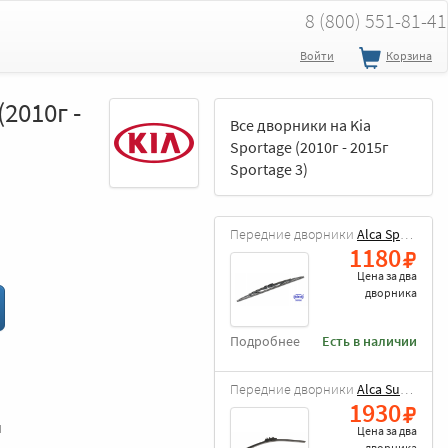
8 (800) 551-81-41
Войти
Корзина
2010г -
Все дворники на Kia
Sportage (2010г - 2015г
Sportage 3)
Передние дворники
Alca Special
1180
Цена за
два
дворника
Подробнее
Есть в наличии
Передние дворники
Alca Super Flat
1930
и
Цена за
два
дворника