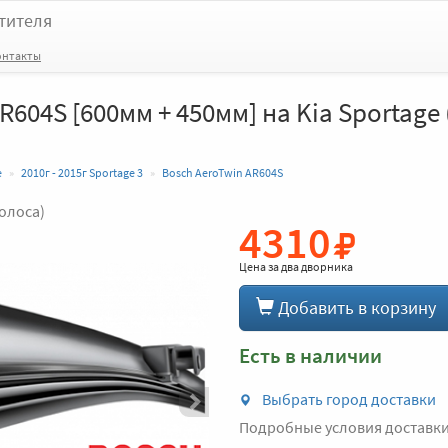
тителя
онтакты
R604S [600мм + 450мм] на Kia Sportage (
e
2010г - 2015г Sportage 3
Bosch AeroTwin AR604S
голоса)
4310
Вперед
Цена за
два дворника
Добавить в корзину
Есть в наличии
Выбрать город доставки
Подробные условия доставк