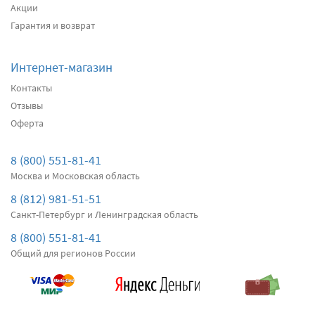
Акции
Подробнее
Есть в наличии
Гарантия и возврат
Передние дворники
Alca Winter
3000
Интернет-магазин
2850
Контакты
два дворника
Отзывы
Оферта
Подробнее
Есть в наличии
Передние дворники
Bosch AeroTwin AR605S
8 (800) 551-81-41
3150
Москва и Московская область
2993
8 (812) 981-51-51
два дворника
Санкт-Петербург и Ленинградская область
Подробнее
Нет в наличии
8 (800) 551-81-41
Общий для регионов России
Передние дворники
Denso Hybrid
4420
4199
два дворника