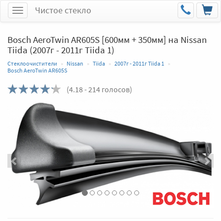
Чистое стекло
Меню
Bosch AeroTwin AR605S [600мм + 350мм] на Nissan
Tiida (2007г - 2011г Tiida 1)
Стеклоочистители
Nissan
Tiida
2007г - 2011г Tiida 1
Bosch AeroTwin AR605S
(
4.18
- 214 голосов)
Назад
Впер