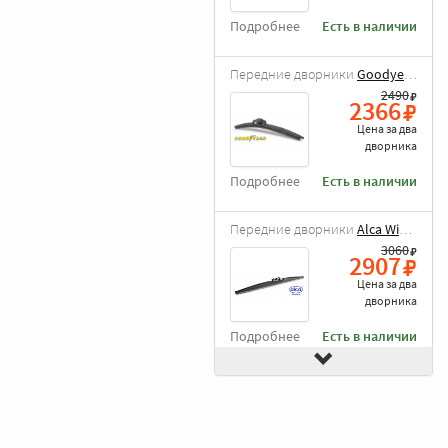
Подробнее
Есть в наличии
Передние дворники
Goodyear Frameless
2490
2366
Цена за
два
дворника
Подробнее
Есть в наличии
Передние дворники
Alca Winter
3060
2907
Цена за
два
дворника
Подробнее
Есть в наличии
Передние дворники
Bosch AeroTwin AR606S
3650
3468
Цена за
два