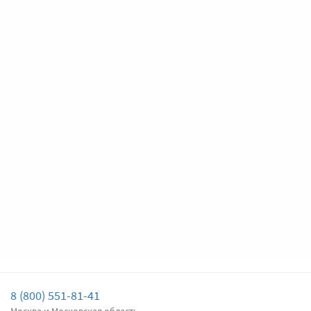
дворника
Подробнее
Есть в наличии
Передние дворники
Denso Hybrid
4980
4731
Цена за
два
дворника
Подробнее
Есть в наличии
Задний дворник
Bosch Rear H306
650
618
Цена за
один
дворник
Подробнее
Нет в наличии
8 (800) 551-81-41