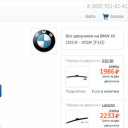
8 (800) 551-81-41
Войти
Корзина
Все дворники на BMW X5
(2013г - 2018г [F15])
Передние дворники
DSV Wiper Blade
2090
1986
Цена за
два
дворника
Подробнее
Есть в наличии
Передние дворники
Lariomi Hybrid
2350
2233
Цена за
два
и
дворника