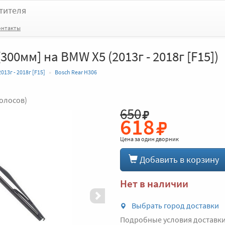
тителя
онтакты
300мм] на BMW X5 (2013г - 2018г [F15])
2013г - 2018г [F15]
Bosch Rear H306
голосов)
650
Вперед
618
Цена за
один дворник
Добавить в корзину
Нет в наличии
Выбрать город доставки
Подробные условия доставк