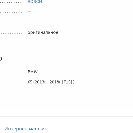
BOSCH
—
—
оригинальное
о
BMW
X5 (2013г - 2018г [F15] )
Интернет-магазин