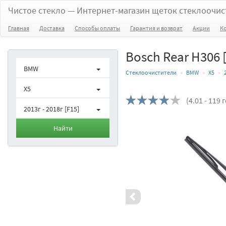
Чистое стекло
— Интернет-магазин щеток стеклоочис
Главная
Доставка
Способы оплаты
Гарантия и возврат
Акции
К
Bosch Rear H306 [
BMW
Стеклоочистители
BMW
X5
X5
(
4.01
- 119 
2013г - 2018г [F15]
Назад
Найти