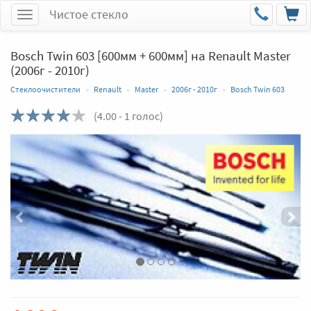
Чистое стекло
Меню
Bosch Twin 603 [600мм + 600мм] на Renault Master
(2006г - 2010г)
Стеклоочистители
Renault
Master
2006г - 2010г
Bosch Twin 603
(
4.00
- 1 голос)
Назад
Впер