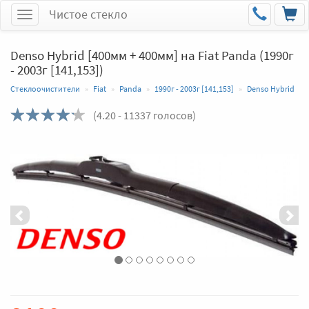
Чистое стекло
Меню
Denso Hybrid [400мм + 400мм] на Fiat Panda (1990г
- 2003г [141,153])
Стеклоочистители
Fiat
Panda
1990г - 2003г [141,153]
Denso Hybrid
(
4.20
- 11337 голосов)
Назад
Впер