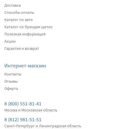
Доставка
Способы оплаты
Передние дворники
Heyner All Season
2560
Каталог по авто
два дворника
Каталог по брендам щеток
Полезная информация
Акции
Подробнее
Есть в наличии
Гарантия и возврат
Передние дворники
Alca Winter
2880
Интернет-магазин
два дворника
Контакты
Отзывы
Оферта
Подробнее
Есть в наличии
Передние дворники
Denso Hybrid
8 (800) 551-81-41
3100
Москва и Московская область
два дворника
8 (812) 981-51-51
Санкт-Петербург и Ленинградская область