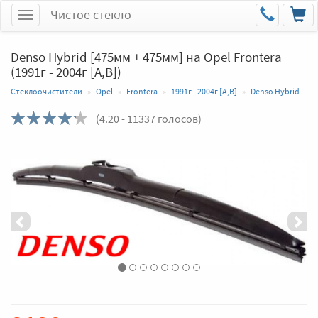
Чистое стекло
Меню
Denso Hybrid [475мм + 475мм] на Opel Frontera
(1991г - 2004г [A,B])
Стеклоочистители
Opel
Frontera
1991г - 2004г [A,B]
Denso Hybrid
(
4.20
- 11337 голосов)
Назад
Впер