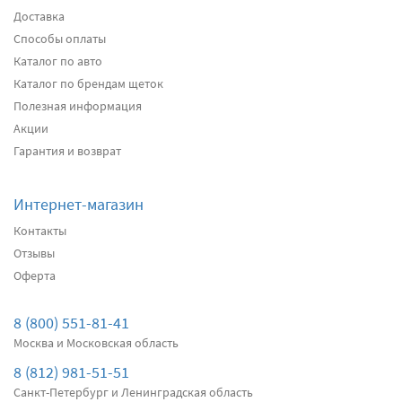
Доставка
Способы оплаты
Передние дворники
Heyner All Season
2600
Каталог по авто
два дворника
Каталог по брендам щеток
Полезная информация
Акции
Подробнее
Есть в наличии
Гарантия и возврат
Передние дворники
Alca Winter
3000
Интернет-магазин
два дворника
Контакты
Отзывы
Оферта
Подробнее
Есть в наличии
Передние дворники
Denso Hybrid
8 (800) 551-81-41
3120
Москва и Московская область
два дворника
8 (812) 981-51-51
Санкт-Петербург и Ленинградская область