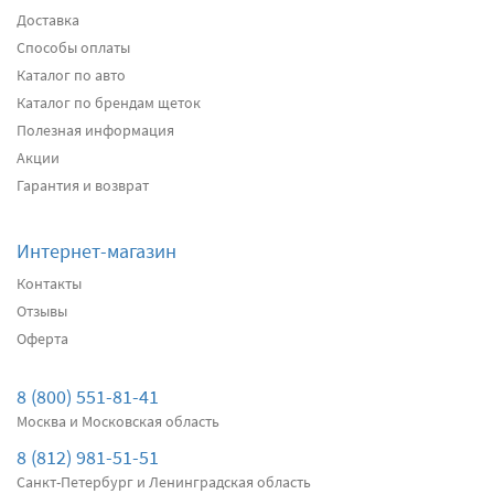
Доставка
Способы оплаты
Передние дворники
Heyner All Season
2600
Каталог по авто
два дворника
Каталог по брендам щеток
Полезная информация
Акции
Подробнее
Есть в наличии
Гарантия и возврат
Передние дворники
Alca Winter
2980
Интернет-магазин
два дворника
Контакты
Отзывы
Оферта
Подробнее
Есть в наличии
Передние дворники
Bosch AeroTwin AR502S
8 (800) 551-81-41
3790
Москва и Московская область
два дворника
8 (812) 981-51-51
Санкт-Петербург и Ленинградская область