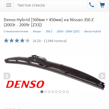
Чистое стекло
Меню
Denso Hybrid [500мм + 450мм] на Nissan 350 Z
(2003г - 2009г [Z33])
Стеклоочистители
Nissan
350 Z
2003г - 2009г [Z33]
Denso Hybrid
(
4.20
- 11344 голоса)
Назад
Впер