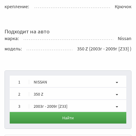
крепление:
Крючок
Подходит на авто
марка:
Nissan
модель:
350 Z (2003г - 2009г [Z33] )
1
NISSAN
2
350 Z
3
2003г - 2009г [Z33]
Найти