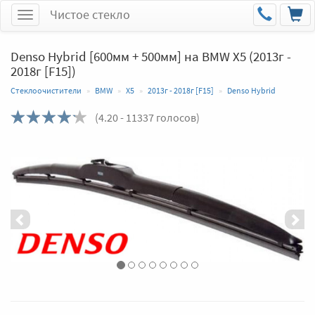
Чистое стекло
Меню
Denso Hybrid [600мм + 500мм] на BMW X5 (2013г -
2018г [F15])
Стеклоочистители
BMW
X5
2013г - 2018г [F15]
Denso Hybrid
(
4.20
- 11337 голосов)
Назад
Впер