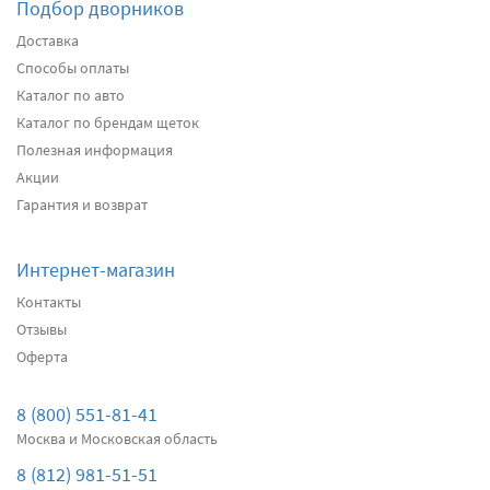
Подбор дворников
Подробнее
Есть в наличии
Доставка
Способы оплаты
Передние дворники
Denso Hybrid
4980
Каталог по авто
4731
Каталог по брендам щеток
два дворника
Полезная информация
Акции
Подробнее
Есть в наличии
Гарантия и возврат
Задний дворник
Bosch Rear H306
650
Интернет-магазин
618
Контакты
один дворник
Отзывы
Оферта
Подробнее
Нет в наличии
8 (800) 551-81-41
Москва и Московская область
8 (812) 981-51-51