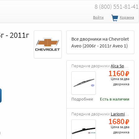
8 (800) 551-81-41
Войти
Корзина
г - 2011г
Все дворники на Chevrolet
Aveo (2006г - 2011г Aveo 1)
Передние дворники
Alca Special
1160
Цена за
два
дворника
Подробнее
Есть в наличии
Передние дворники
Lariomi Hybrid
1680
Цена за
два
и
дворника