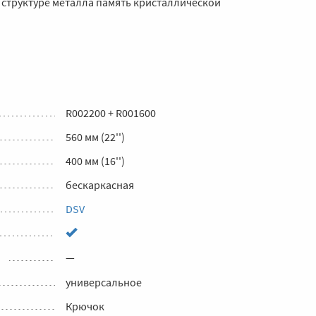
в структуре металла память кристаллической
R002200 + R001600
560 мм (22'')
400 мм (16'')
бескаркасная
DSV
—
универсальное
Крючок