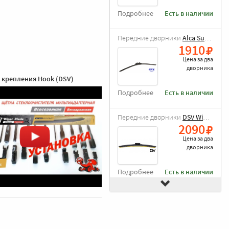
Подробнее
Есть в наличии
Передние дворники
Alca Super Flat
1910
Цена за
два
дворника
 крепления Hook (DSV)
Подробнее
Есть в наличии
Передние дворники
DSV Wiper Blade
2090
Цена за
два
дворника
Подробнее
Есть в наличии
Передние дворники
Goodyear Frameless
2490
Цена за
два
дворника