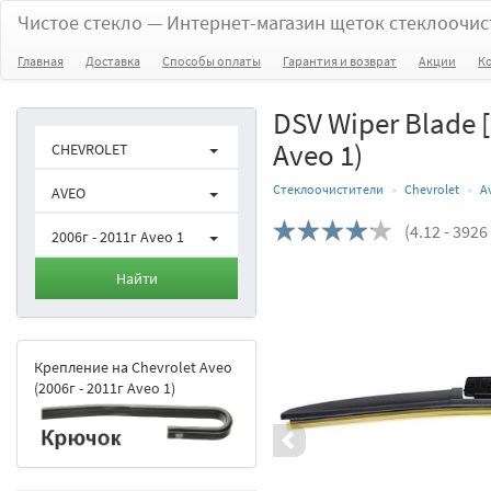
Чистое стекло
— Интернет-магазин щеток стеклоочис
Главная
Доставка
Способы оплаты
Гарантия и возврат
Акции
К
DSV Wiper Blade [
Aveo 1)
CHEVROLET
Стеклоочистители
Chevrolet
A
AVEO
(
4.12
- 3926
2006г - 2011г Aveo 1
Назад
Найти
Крепление на Chevrolet Aveo
(2006г - 2011г Aveo 1)