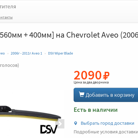
тителя
онтакты
560мм + 400мм] на Chevrolet Aveo (2006
veo
2006г - 2011г Aveo 1
DSV Wiper Blade
 голосов)
2090
Вперед
Цена за
два дворника
Добавить в корзину
Есть в наличии
Выбрать город доставки
Подробные условия доставк