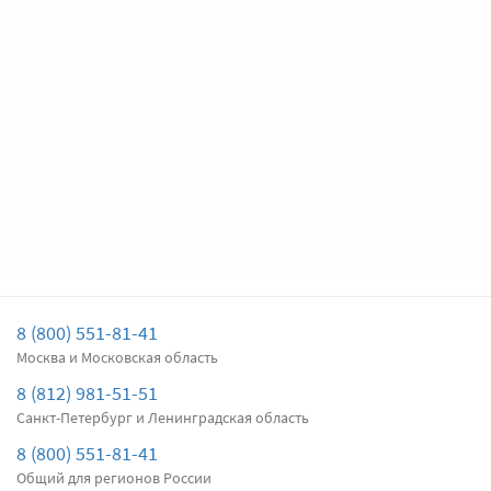
дворника
Подробнее
Есть в наличии
Передние дворники
Denso Hybrid
3510
Цена за
два
дворника
Подробнее
Есть в наличии
Задний дворник
Bosch Rear H382
780
8 (800) 551-81-41
Цена за
один
дворник
Москва и Московская область
8 (812) 981-51-51
Подробнее
Нет в наличии
Санкт-Петербург и Ленинградская область
8 (800) 551-81-41
Общий для регионов России