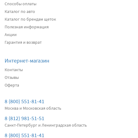
Способы оплаты
Передние дворники
Heyner All Season
2620
Каталог по авто
два дворника
Каталог по брендам щеток
Полезная информация
Акции
Подробнее
Есть в наличии
Гарантия и возврат
Передние дворники
Alca Winter
3000
Интернет-магазин
два дворника
Контакты
Отзывы
Оферта
Подробнее
Есть в наличии
Передние дворники
Bosch AeroTwin AR500S
8 (800) 551-81-41
3300
Москва и Московская область
два дворника
8 (812) 981-51-51
Санкт-Петербург и Ленинградская область
Подробнее
Есть в наличии
8 (800) 551-81-41