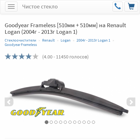
Чистое стекло
Меню
Goodyear Frameless [510мм + 510мм] на Renault
Logan (2004г - 2013г Logan 1)
Стеклоочистители
Renault
Logan
2004г - 2013г Logan 1
Goodyear Frameless
(
4.00
- 11450 голосов)
Назад
Впер