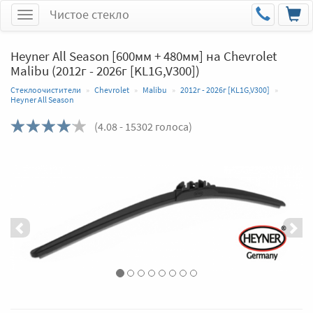
Чистое стекло
Меню
Heyner All Season [600мм + 480мм] на Chevrolet
Malibu (2012г - 2026г [KL1G,V300])
Стеклоочистители
Chevrolet
Malibu
2012г - 2026г [KL1G,V300]
Heyner All Season
(
4.08
- 15302 голоса)
Назад
Впер