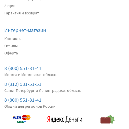
Акции
Подробнее
Есть в наличии
Гарантия и возврат
Передние дворники
Alca Winter
3060
Интернет-магазин
два дворника
Контакты
Отзывы
Оферта
Подробнее
Есть в наличии
Передние дворники
Bosch AeroTwin AR607S
8 (800) 551-81-41
3570
Москва и Московская область
два дворника
8 (812) 981-51-51
Санкт-Петербург и Ленинградская область
Подробнее
Есть в наличии
8 (800) 551-81-41
Общий для регионов России
Передние дворники
Denso Hybrid
4440
два дворника