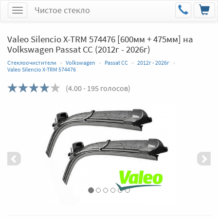
Чистое стекло
Меню
Valeo Silencio X-TRM 574476 [600мм + 475мм] на
Volkswagen Passat CC (2012г - 2026г)
Стеклоочистители
Volkswagen
Passat CC
2012г - 2026г
Valeo Silencio X-TRM 574476
(
4.00
- 195 голосов)
Назад
Впер