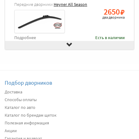
Передние дворники
Heyner All Season
2650
два дворника
Подробнее
Есть в наличии
Передние дворники
Valeo Silencio X-TRM 574476
2880
два дворника
Подбор дворников
Подробнее
Нет в наличии
Доставка
Способы оплаты
Передние дворники
Denso Flat DF-015
2880
Каталог по авто
два дворника
Каталог по брендам щеток
Полезная информация
Акции
Подробнее
Есть в наличии
Гарантия и возврат