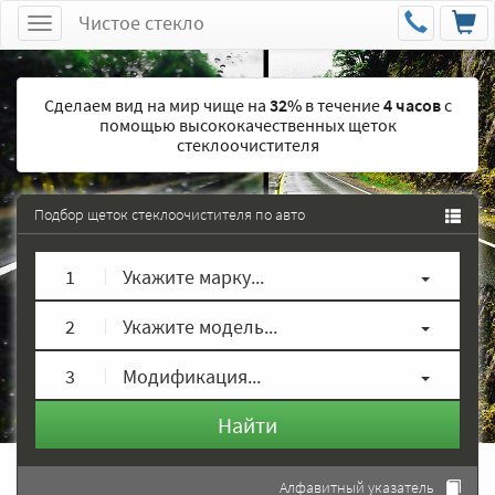
Чистое стекло
Меню
Сделаем вид на мир чище на
32%
в течение
4 часов
с
помощью высококачественных щеток
стеклоочистителя
Подбор щеток стеклоочистителя по авто
1
Укажите марку...
2
Укажите модель...
3
Модификация...
Найти
Алфавитный указатель