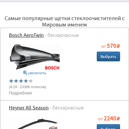
Самые популярные щетки стеклоочистителей с
Мировым именем
Bosch AeroTwin
- бескаркасные
570
от
Выбрать
увеличить
(
4.19
- 23306 голосов)
Подробнее
Heyner All Season
- бескаркасные
2240
от