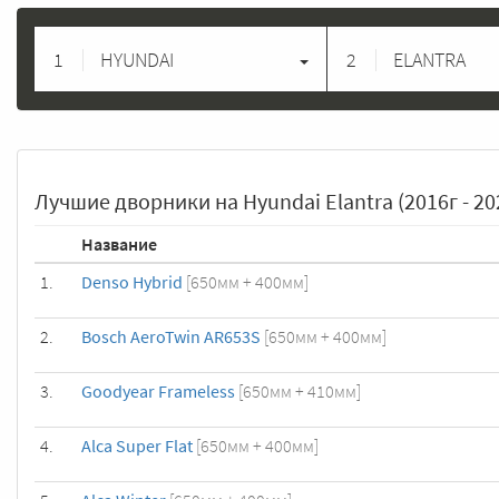
1
HYUNDAI
2
ELANTRA
Лучшие дворники на Hyundai Elantra (2016г - 202
Название
1.
Denso Hybrid
[650мм + 400мм]
2.
Bosch AeroTwin AR653S
[650мм + 400мм]
3.
Goodyear Frameless
[650мм + 410мм]
4.
Alca Super Flat
[650мм + 400мм]