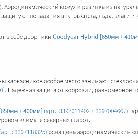
)
. Аэродинамический кожух и резинка из натурал
ащиту от попадания внутрь снега, льда, влаги и 
ют в себе дворники
Goodyear Hybrid [650мм + 410м
ны каркасников особое место занимают стеклооч
0)
. Надежная защита от коррозии, равномерное 
[650мм + 400мм]
(арт.: 3397011402 + 3397004667)
гар
суровом климате северных широт.
(арт.: 3397118325)
оснащена аэродинамическим с