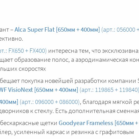
ант –
Alca Super Flat [650мм + 400мм]
(арт.: 056000 
ективно.
т.: FX650 + FX400)
интересна тем, что эксклюзивна
щает образование полос, а аэродинамическая ко
ольших скоростях
 обещает покупка новейшей разработки компании 
WF VisioNext [650мм + 400мм]
(арт.: 119865 + 119840
 400мм]
(арт.: 096000 + 086000)
, благодаря мягкой р
дворников к стеклу. Есть дополнительная сменна
 бескаркасные щетки
Goodyear Frameless [650мм +
йлер, усиленный каркас и резинка с графитовым