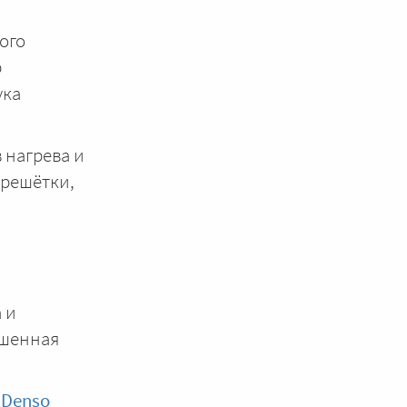
ого
р
ука
 нагрева и
 решётки,
 и
ышенная
а
Denso