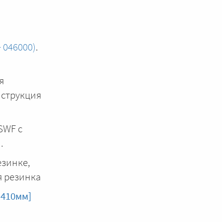
+ 046000)
.
я
нструкция
SWF с
)
.
езинке,
я резинка
 410мм]