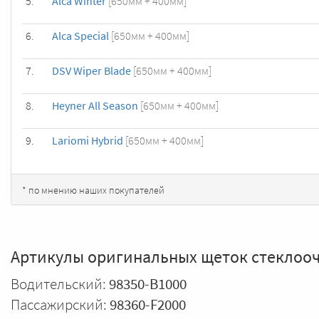
5.
Alca Winter
[650мм + 400мм]
6.
Alca Special
[650мм + 400мм]
7.
DSV Wiper Blade
[650мм + 400мм]
8.
Heyner All Season
[650мм + 400мм]
9.
Lariomi Hybrid
[650мм + 400мм]
* по мнению наших покупателей
Артикулы оригинальных щеток стеклооч
Водительский:
98350-B1000
Пассажирский:
98360-F2000