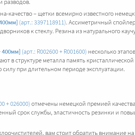
и разводов.
на-качество – щетки всемирно известного немецк
 400мм]
(арт.: 3397118911)
. Ассиметричный спойле
ворников к стеклу. Резина из натурального кауч
+ 400мм]
(арт.: R002600 + R001600)
несколько этапов
ют в структуре металла память кристаллической
 силу при длительном периоде эксплуатации.
00 + 026000)
отмечены немецкой премией качества
ченный срок службы, эластичность резинки и пов
клоочистителей, вам стоит обратить внимание н