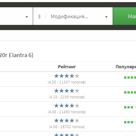
На
3
Модификация...
0г Elantra 6)
Рейтинг
Популяр
(
4.20
- 11337 голосов)
(
4.18
- 2235 голосов)
(
4.00
- 11450 голосов)
(
4.00
- 16702 голоса)