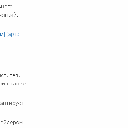
ьного
мягкий,
м]
(арт.:
истители
прилегание
антирует
пойлером