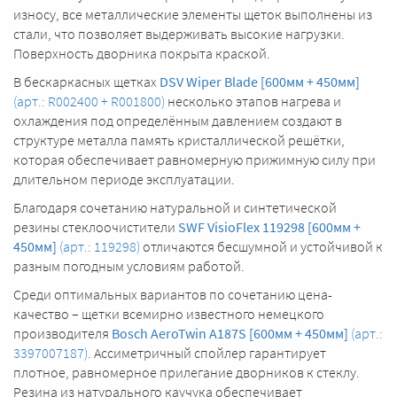
износу, все металлические элементы щеток выполнены из
стали, что позволяет выдерживать высокие нагрузки.
Поверхность дворника покрыта краской.
В бескаркасных щетках
DSV Wiper Blade [600мм + 450мм]
(арт.: R002400 + R001800)
несколько этапов нагрева и
охлаждения под определённым давлением создают в
структуре металла память кристаллической решётки,
которая обеспечивает равномерную прижимную силу при
длительном периоде эксплуатации.
Благодаря сочетанию натуральной и синтетической
резины стеклоочистители
SWF VisioFlex 119298 [600мм +
450мм]
(арт.: 119298)
отличаются бесшумной и устойчивой к
разным погодным условиям работой.
Среди оптимальных вариантов по сочетанию цена-
качество – щетки всемирно известного немецкого
производителя
Bosch AeroTwin A187S [600мм + 450мм]
(арт.:
3397007187)
. Ассиметричный спойлер гарантирует
плотное, равномерное прилегание дворников к стеклу.
Резина из натурального каучука обеспечивает