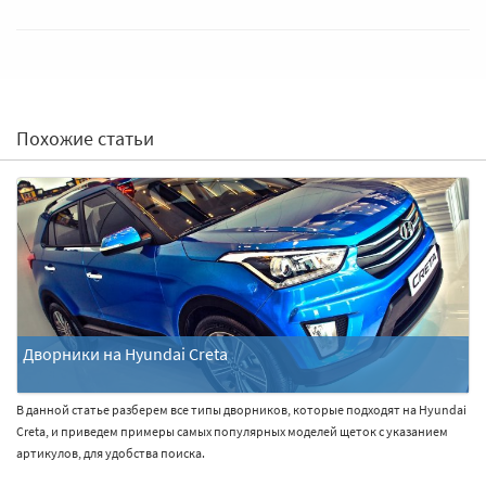
Похожие статьи
Дворники на Hyundai Creta
В данной статье разберем все типы дворников, которые подходят на Hyundai
Не
Creta, и приведем примеры самых популярных моделей щеток с указанием
да
артикулов, для удобства поиска.
ав