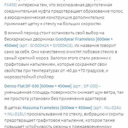
FX450)
интересна тем, что эксклюзивная двухтотечная
соединительная муфта предотвращает образование полос,
а аэродинамическая конструкция дополнительно
прижимает щетку к стеклу на больших скоростях
В зимний период стоит остановить свой выбор на
бескаркасных дворниках
Goodyear Frameless [600мм +
450мм]
(арт.: GY000424 + GY000418)
. Их название говорит
само за себя. Они качественно очистят лобовое стекло в
самый крепкий мороз. Залогом этого стали резинки с
графитовым напылением, которые сохраняют свои
свойства при температурах от -40 до +70 градусов, и
морозостойкий спойлер.
Denso Flat DF-030 [600мм + 450мм]
(арт.: DF-030)
-
уменьшенная площадь поверхности снижает шум ветра, так
же простота установки без применения адаптеров
В щетках
Masuma Frameless [600мм + 450мм]
(арт.: MU-024U
+ MU-018U)
проскальзывание по стеклу, вибрацию и скрипы
предотвращает графитовое напыление, которое также
повышает устойчивость резины к преждевременному