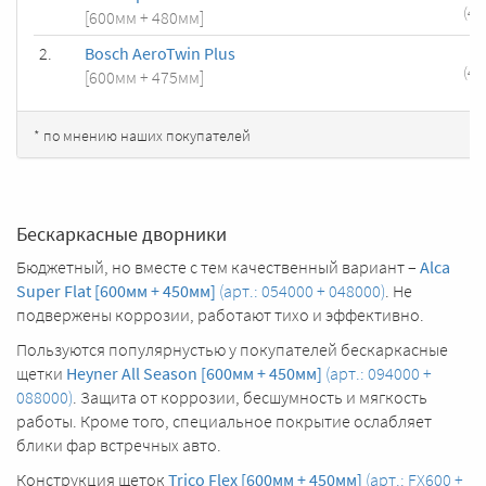
(
4.
[600мм + 480мм]
2.
Bosch AeroTwin Plus
(
4.
[600мм + 475мм]
* по мнению наших покупателей
Бескаркасные дворники
Бюджетный, но вместе с тем качественный вариант –
Alca
Super Flat [600мм + 450мм]
(арт.: 054000 + 048000)
. Не
подвержены коррозии, работают тихо и эффективно.
Пользуются популярнустью у покупателей бескаркасные
щетки
Heyner All Season [600мм + 450мм]
(арт.: 094000 +
088000)
. Защита от коррозии, бесшумность и мягкость
работы. Кроме того, специальное покрытие ослабляет
блики фар встречных авто.
Конструкция щеток
Trico Flex [600мм + 450мм]
(арт.: FX600 +