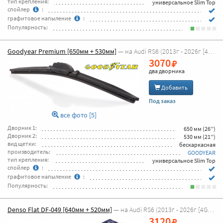
тип крепления:
универсальное Slim Top
спойлер
:
графитовое напыление
:
Популярность:
Goodyear Premium [650мм + 530мм]
— на Audi RS6 (2013г - 2026г [4G5, C7 универсал] )
3070
два дворника
Добавить
Под заказ
все фото [5]
Дворник 1:
650 мм (26'')
Дворник 2:
530 мм (21'')
вид щетки:
бескаркасная
производитель:
GOODYEAR
тип крепления:
универсальное Slim Top
спойлер
:
графитовое напыление
:
Популярность:
Denso Flat DF-049 [640мм + 520мм]
— на Audi RS6 (2013г - 2026г [4G5, C7 универсал] )
3120