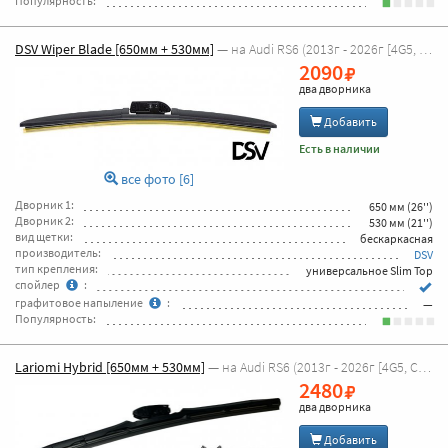
Популярность:
DSV Wiper Blade [650мм + 530мм]
— на Audi RS6 (2013г - 2026г [4G5, C7 универсал] )
2090
два дворника
Добавить
Есть в наличии
все фото [6]
Дворник 1:
650 мм (26'')
Дворник 2:
530 мм (21'')
вид щетки:
бескаркасная
производитель:
DSV
тип крепления:
универсальное Slim Top
спойлер
:
графитовое напыление
:
—
Популярность:
Lariomi Hybrid [650мм + 530мм]
— на Audi RS6 (2013г - 2026г [4G5, C7 универсал] )
2480
два дворника
Добавить