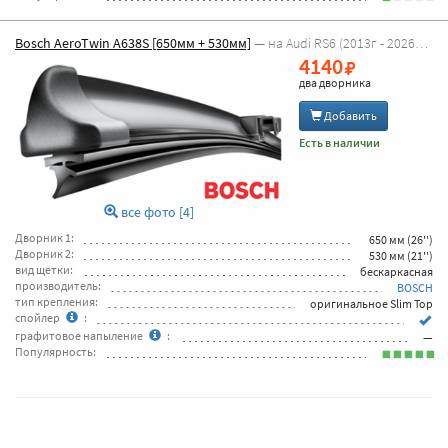
Bosch AeroTwin A638S [650мм + 530мм]
— на Audi RS6 (2013г - 2026г [4G5, C7 универсал] )
4140
два дворника
Добавить
Есть в наличии
все фото [4]
Дворник 1:
650 мм (26'')
Дворник 2:
530 мм (21'')
вид щетки:
бескаркасная
производитель:
BOSCH
тип крепления:
оригинальное Slim Top
спойлер
:
графитовое напыление
:
—
Популярность: