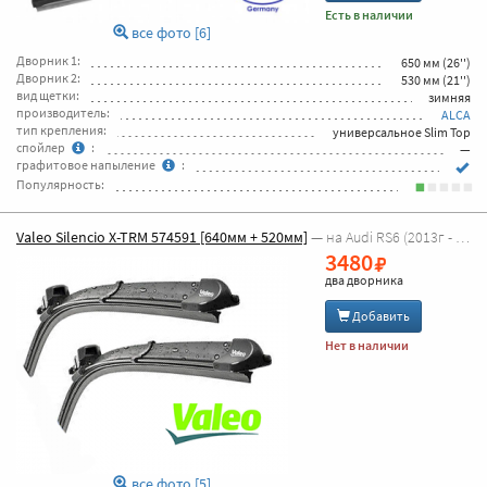
Есть в наличии
все фото [6]
Дворник 1:
650 мм (26'')
Дворник 2:
530 мм (21'')
вид щетки:
зимняя
производитель:
ALCA
тип крепления:
универсальное Slim Top
спойлер
:
—
графитовое напыление
:
Популярность:
Valeo Silencio X-TRM 574591 [640мм + 520мм]
— на Audi RS6 (2013г - 2026г [4G5, C7 универсал] )
3480
два дворника
Добавить
Нет в наличии
все фото [5]