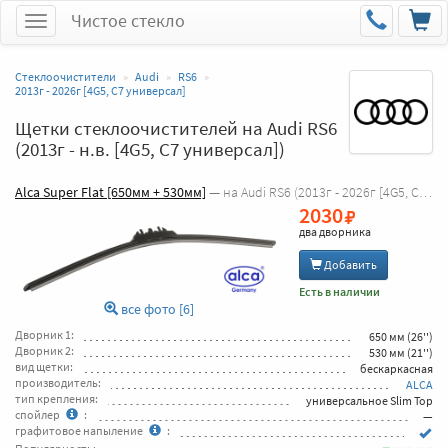
Чистое стекло
Меню
Стеклоочистители
Audi
RS6
2013г - 2026г [4G5, C7 универсал]
Щетки стеклоочистителей на Audi RS6
(2013г - н.в. [4G5, C7 универсал])
Alca Super Flat [650мм + 530мм]
— на Audi RS6 (2013г - 2026г [4G5, C7 универсал] )
2030
два дворника
Добавить
Есть в наличии
все фото [6]
Дворник 1:
650 мм (26'')
Дворник 2:
530 мм (21'')
вид щетки:
бескаркасная
производитель:
ALCA
тип крепления:
универсальное Slim Top
спойлер
:
—
графитовое напыление
: