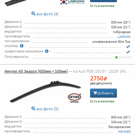
Есть в наличии
все фото [4]
Дворник 1:
650 мм (26'')
Дворник 2:
530 мм (21'')
вид щетки:
гибридная
производитель:
LARIOMI
тип крепления:
универсальное Slim Top
спойлер
:
графитовое напыление
:
Популярность:
Heyner All Season [650мм + 530мм]
— на Audi RS6 (2013г - 2026г [4G5, C7 универсал] )
2750
два дворника
Добавить
Есть в наличии
все фото [5]
Дворник 1:
650 мм (26'')
Дворник 2:
530 мм (21'')
вид щетки:
бескаркасная
производитель:
HEYNER