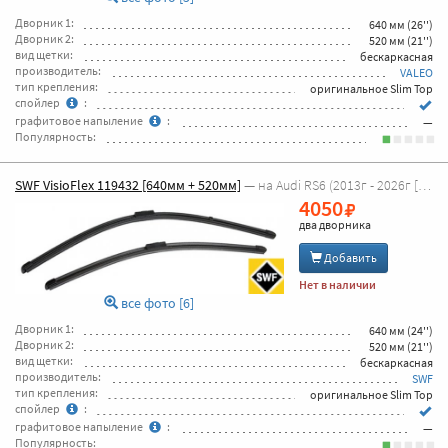
Дворник 1:
640 мм (26'')
Дворник 2:
520 мм (21'')
вид щетки:
бескаркасная
производитель:
VALEO
тип крепления:
оригинальное Slim Top
спойлер
:
графитовое напыление
:
—
Популярность:
SWF VisioFlex 119432 [640мм + 520мм]
— на Audi RS6 (2013г - 2026г [4G5, C7 универсал] )
4050
два дворника
Добавить
Нет в наличии
все фото [6]
Дворник 1:
640 мм (24'')
Дворник 2:
520 мм (21'')
вид щетки:
бескаркасная
производитель:
SWF
тип крепления:
оригинальное Slim Top
спойлер
:
графитовое напыление
:
—
Популярность: