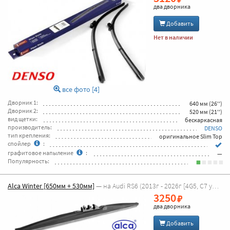
два дворника
Добавить
Нет в наличии
все фото [4]
Дворник 1:
640 мм (26'')
Дворник 2:
520 мм (21'')
вид щетки:
бескаркасная
производитель:
DENSO
тип крепления:
оригинальное Slim Top
спойлер
:
графитовое напыление
:
—
Популярность:
Alca Winter [650мм + 530мм]
— на Audi RS6 (2013г - 2026г [4G5, C7 универсал] )
3250
два дворника
Добавить