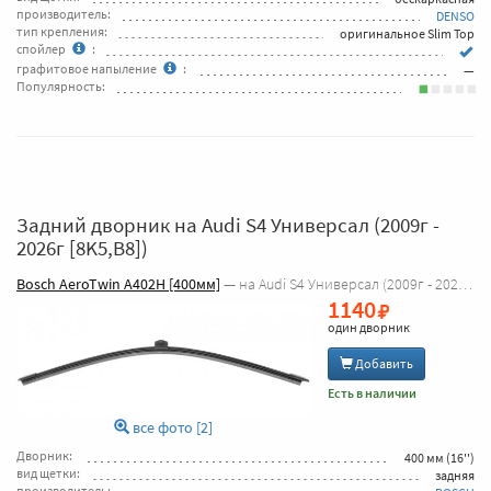
производитель:
DENSO
тип крепления:
оригинальное Slim Top
спойлер
:
графитовое напыление
:
—
Популярность:
Задний дворник на Audi S4 Универсал (2009г -
2026г [8K5,B8])
Bosch AeroTwin A402H [400мм]
— на Audi S4 Универсал (2009г - 2026г [8K5,B8])
1140
один дворник
Добавить
Есть в наличии
все фото [2]
Дворник:
400 мм (16'')
вид щетки:
задняя
производитель: