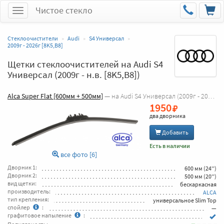
Чистое стекло
Меню
Стеклоочистители
Audi
S4 Универсал
2009г - 2026г [8K5,B8]
Щетки стеклоочистителей на Audi S4
Универсал (2009г - н.в. [8K5,B8])
Alca Super Flat [600мм + 500мм]
— на Audi S4 Универсал (2009г - 2026г [8K5,B8])
1950
два дворника
Добавить
Есть в наличии
все фото [6]
Дворник 1:
600 мм (24'')
Дворник 2:
500 мм (20'')
вид щетки:
бескаркасная
производитель:
ALCA
тип крепления:
универсальное Slim Top
спойлер
:
—
графитовое напыление
: