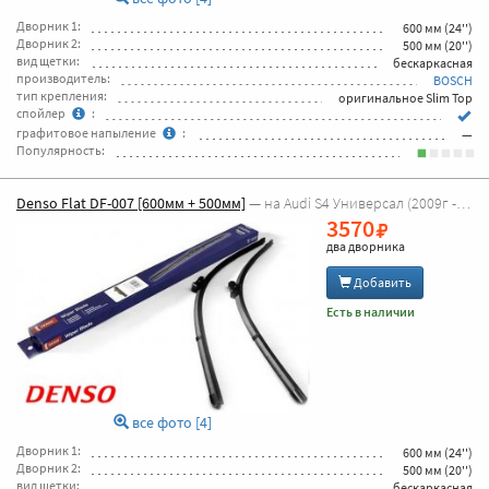
Дворник 1:
600 мм (24'')
Дворник 2:
500 мм (20'')
вид щетки:
бескаркасная
производитель:
BOSCH
тип крепления:
оригинальное Slim Top
спойлер
:
графитовое напыление
:
—
Популярность:
Denso Flat DF-007 [600мм + 500мм]
— на Audi S4 Универсал (2009г - 2026г [8K5,B8])
3570
два дворника
Добавить
Есть в наличии
все фото [4]
Дворник 1:
600 мм (24'')
Дворник 2:
500 мм (20'')
вид щетки:
бескаркасная