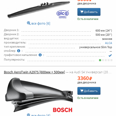
два дворника
Добавить
Есть в наличии
все фото [6]
Дворник 1:
600 мм (24'')
Дворник 2:
500 мм (20'')
вид щетки:
зимняя
производитель:
ALCA
тип крепления:
универсальное Slim Top
спойлер
:
—
графитовое напыление
:
Популярность:
Bosch AeroTwin A297S [600мм + 500мм]
— на Audi S4 Универсал (2009г - 2026г [8K5,B8])
3360
два дворника
Добавить
Есть в наличии
все фото [4]