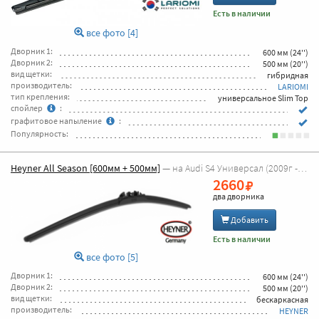
Есть в наличии
все фото [4]
Дворник 1:
600 мм (24'')
Дворник 2:
500 мм (20'')
вид щетки:
гибридная
производитель:
LARIOMI
тип крепления:
универсальное Slim Top
спойлер
:
графитовое напыление
:
Популярность:
Heyner All Season [600мм + 500мм]
— на Audi S4 Универсал (2009г - 2026г [8K5,B8])
2660
два дворника
Добавить
Есть в наличии
все фото [5]
Дворник 1:
600 мм (24'')
Дворник 2:
500 мм (20'')
вид щетки:
бескаркасная
производитель:
HEYNER