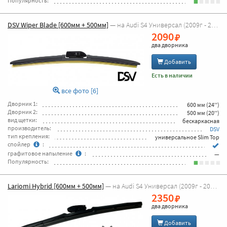
Популярность:
DSV Wiper Blade [600мм + 500мм]
— на Audi S4 Универсал (2009г - 2026г [8K5,B8])
2090
два дворника
Добавить
Есть в наличии
все фото [6]
Дворник 1:
600 мм (24'')
Дворник 2:
500 мм (20'')
вид щетки:
бескаркасная
производитель:
DSV
тип крепления:
универсальное Slim Top
спойлер
:
графитовое напыление
:
—
Популярность:
Lariomi Hybrid [600мм + 500мм]
— на Audi S4 Универсал (2009г - 2026г [8K5,B8])
2350
два дворника
Добавить