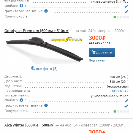
тип крепления:
универсальное Slim Top
спойлер
:
графитовое напыление
:
Популярность:
Goodyear Premium [600мм + 510мм]
— на Audi S4 Универсал (2009г - 2026г [8K5,B8])
3000
два дворника
Добавить
Под заказ
все фото [5]
Дворник 1:
600 мм (24'')
Дворник 2:
510 мм (20'')
вид щетки:
бескаркасная
производитель:
GOODYEAR
тип крепления:
универсальное Slim Top
спойлер
:
графитовое напыление
:
Популярность:
Alca Winter [600мм + 500мм]
— на Audi S4 Универсал (2009г - 2026г [8K5,B8])
3060