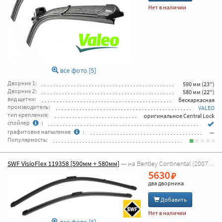
Нет в наличии
все фото [5]
Дворник 1:
590 мм (23'')
Дворник 2:
580 мм (22'')
вид щетки:
бескаркасная
производитель:
VALEO
тип крепления:
оригинальное Central Lock
спойлер
:
графитовое напыление
:
—
Популярность:
SWF VisioFlex 119358 [590мм + 580мм]
— на Bentley Continental (2007г - 2010г GT)
5630
два дворника
Добавить
Нет в наличии