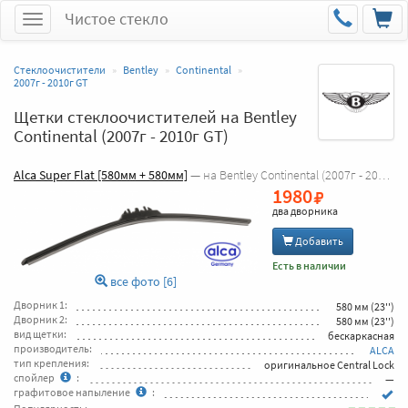
Чистое стекло
Меню
Стеклоочистители
Bentley
Continental
2007г - 2010г GT
Щетки стеклоочистителей на Bentley
Continental (2007г - 2010г GT)
Alca Super Flat [580мм + 580мм]
— на Bentley Continental (2007г - 2010г GT)
1980
два дворника
Добавить
Есть в наличии
все фото [6]
Дворник 1:
580 мм (23'')
Дворник 2:
580 мм (23'')
вид щетки:
бескаркасная
производитель:
ALCA
тип крепления:
оригинальное Central Lock
спойлер
:
—
графитовое напыление
: