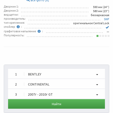
все фото [6]
Дворник 1:
590 мм (24'')
Дворник 2:
580 мм (23'')
вид щетки:
бескаркасная
производитель:
SWF
тип крепления:
оригинальное Central Lock
спойлер
:
графитовое напыление
:
—
Популярность:
1
BENTLEY
2
CONTINENTAL
3
2007г - 2010г GT
Найти