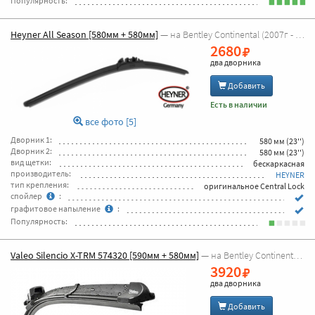
Популярность:
Heyner All Season [580мм + 580мм]
— на Bentley Continental (2007г - 2010г GT)
2680
два дворника
Добавить
Есть в наличии
все фото [5]
Дворник 1:
580 мм (23'')
Дворник 2:
580 мм (23'')
вид щетки:
бескаркасная
производитель:
HEYNER
тип крепления:
оригинальное Central Lock
спойлер
:
графитовое напыление
:
Популярность:
Valeo Silencio X-TRM 574320 [590мм + 580мм]
— на Bentley Continental (2007г - 2010г GT)
3920
два дворника
Добавить