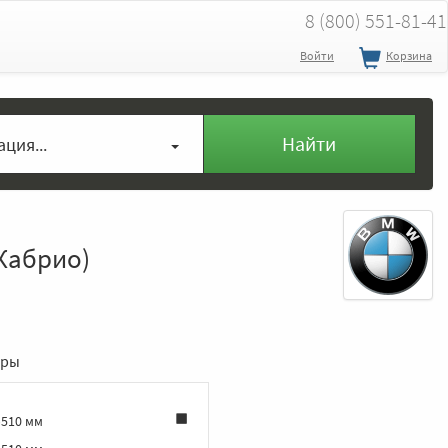
8 (800) 551-81-41
Войти
Корзина
Найти
ция...
 Кабрио)
еры
‑510 мм