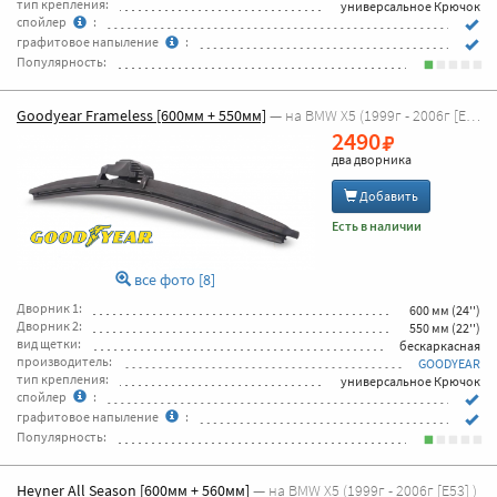
тип крепления:
универсальное Крючок
спойлер
:
графитовое напыление
:
Популярность:
Goodyear Frameless [600мм + 550мм]
— на BMW X5 (1999г - 2006г [E53] )
2490
два дворника
Добавить
Есть в наличии
все фото [8]
Дворник 1:
600 мм (24'')
Дворник 2:
550 мм (22'')
вид щетки:
бескаркасная
производитель:
GOODYEAR
тип крепления:
универсальное Крючок
спойлер
:
графитовое напыление
:
Популярность:
Heyner All Season [600мм + 560мм]
— на BMW X5 (1999г - 2006г [E53] )