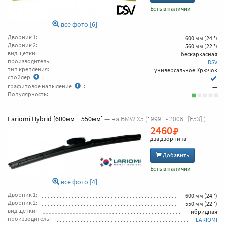
Есть в наличии
все фото [6]
Дворник 1:
600 мм (24'')
Дворник 2:
560 мм (22'')
вид щетки:
бескаркасная
производитель:
DSV
тип крепления:
универсальное Крючок
спойлер
:
графитовое напыление
:
—
Популярность:
Lariomi Hybrid [600мм + 550мм]
— на BMW X5 (1999г - 2006г [E53] )
2460
два дворника
Добавить
Есть в наличии
все фото [4]
Дворник 1:
600 мм (24'')
Дворник 2:
550 мм (22'')
вид щетки:
гибридная
производитель:
LARIOMI