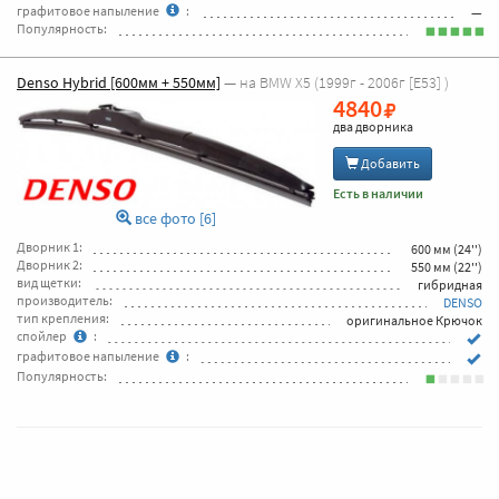
графитовое напыление
:
—
Популярность:
Denso Hybrid [600мм + 550мм]
— на BMW X5 (1999г - 2006г [E53] )
4840
два дворника
Добавить
Есть в наличии
все фото [6]
Дворник 1:
600 мм (24'')
Дворник 2:
550 мм (22'')
вид щетки:
гибридная
производитель:
DENSO
тип крепления:
оригинальное Крючок
спойлер
:
графитовое напыление
:
Популярность: