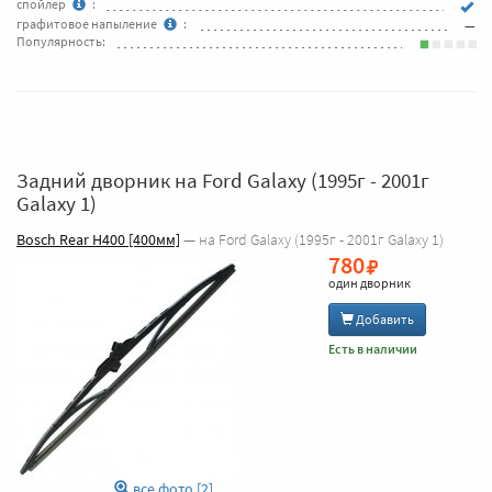
спойлер
:
графитовое напыление
:
—
Популярность:
Задний дворник на Ford Galaxy (1995г - 2001г
Galaxy 1)
Bosch Rear H400 [400мм]
— на Ford Galaxy (1995г - 2001г Galaxy 1)
780
один дворник
Добавить
Есть в наличии
все фото [2]