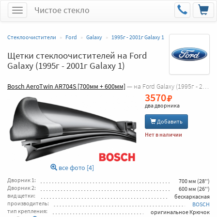
Чистое стекло
Меню
Стеклоочистители
Ford
Galaxy
1995г - 2001г Galaxy 1
Щетки стеклоочистителей на Ford
Galaxy (1995г - 2001г Galaxy 1)
Bosch AeroTwin AR704S [700мм + 600мм]
— на Ford Galaxy (1995г - 2001г Galaxy 1)
3570
два дворника
Добавить
Нет в наличии
все фото [4]
Дворник 1:
700 мм (28'')
Дворник 2:
600 мм (26'')
вид щетки:
бескаркасная
производитель:
BOSCH
тип крепления:
оригинальное Крючок