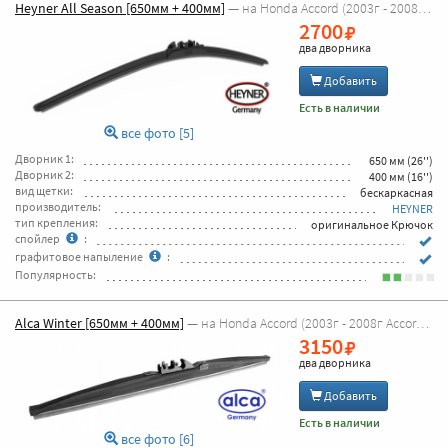
Heyner All Season [650мм + 400мм]
— на Honda Accord (2003г - 2008г Accord 7 )
2700
два дворника
Добавить
Есть в наличии
все фото [5]
Дворник 1:
650 мм (26'')
Дворник 2:
400 мм (16'')
вид щетки:
бескаркасная
производитель:
HEYNER
тип крепления:
оригинальное Крючок
спойлер
:
графитовое напыление
:
Популярность:
Alca Winter [650мм + 400мм]
— на Honda Accord (2003г - 2008г Accord 7 )
3150
два дворника
Добавить
Есть в наличии
все фото [6]