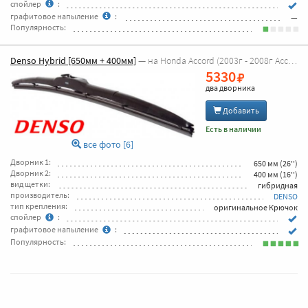
спойлер
:
графитовое напыление
:
—
Популярность:
Denso Hybrid [650мм + 400мм]
— на Honda Accord (2003г - 2008г Accord 7 )
5330
два дворника
Добавить
Есть в наличии
все фото [6]
Дворник 1:
650 мм (26'')
Дворник 2:
400 мм (16'')
вид щетки:
гибридная
производитель:
DENSO
тип крепления:
оригинальное Крючок
спойлер
:
графитовое напыление
:
Популярность: