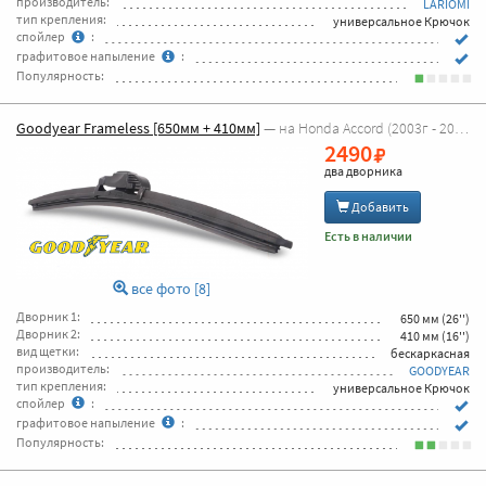
производитель:
LARIOMI
тип крепления:
универсальное Крючок
спойлер
:
графитовое напыление
:
Популярность:
Goodyear Frameless [650мм + 410мм]
— на Honda Accord (2003г - 2008г Accord 7 )
2490
два дворника
Добавить
Есть в наличии
все фото [8]
Дворник 1:
650 мм (26'')
Дворник 2:
410 мм (16'')
вид щетки:
бескаркасная
производитель:
GOODYEAR
тип крепления:
универсальное Крючок
спойлер
:
графитовое напыление
:
Популярность: