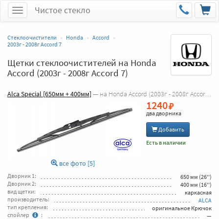
Чистое стекло
Меню
Стеклоочистители
Honda
Accord
2003г - 2008г Accord 7
Щетки стеклоочистителей на Honda
Accord (2003г - 2008г Accord 7)
Alca Special [650мм + 400мм]
— на Honda Accord (2003г - 2008г Accord 7 )
1240
два дворника
Добавить
Есть в наличии
все фото [5]
Дворник 1:
650 мм (26'')
Дворник 2:
400 мм (16'')
вид щетки:
каркасная
производитель:
ALCA
тип крепления:
оригинальное Крючок
спойлер
:
—