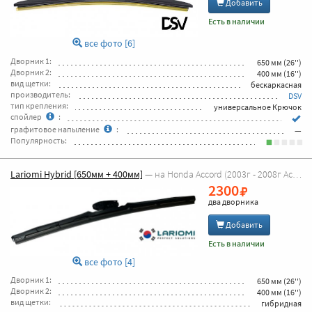
Добавить
Есть в наличии
все фото [6]
Дворник 1:
650 мм (26'')
Дворник 2:
400 мм (16'')
вид щетки:
бескаркасная
производитель:
DSV
тип крепления:
универсальное Крючок
спойлер
:
графитовое напыление
:
—
Популярность:
Lariomi Hybrid [650мм + 400мм]
— на Honda Accord (2003г - 2008г Accord 7 )
2300
два дворника
Добавить
Есть в наличии
все фото [4]
Дворник 1:
650 мм (26'')
Дворник 2:
400 мм (16'')
вид щетки:
гибридная