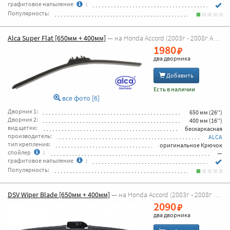
графитовое напыление
:
Популярность:
Alca Super Flat [650мм + 400мм]
— на Honda Accord (2003г - 2008г Accord 7 )
1980
два дворника
Добавить
Есть в наличии
все фото [6]
Дворник 1:
650 мм (26'')
Дворник 2:
400 мм (16'')
вид щетки:
бескаркасная
производитель:
ALCA
тип крепления:
оригинальное Крючок
спойлер
:
—
графитовое напыление
:
Популярность:
DSV Wiper Blade [650мм + 400мм]
— на Honda Accord (2003г - 2008г Accord 7 )
2090
два дворника