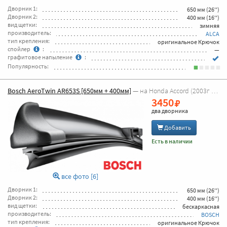
Дворник 1:
650 мм (26'')
Дворник 2:
400 мм (16'')
вид щетки:
зимняя
производитель:
ALCA
тип крепления:
оригинальное Крючок
спойлер
:
—
графитовое напыление
:
Популярность:
Bosch AeroTwin AR653S [650мм + 400мм]
— на Honda Accord (2003г - 2008г Accord 7 )
3450
два дворника
Добавить
Есть в наличии
все фото [6]
Дворник 1:
650 мм (26'')
Дворник 2:
400 мм (16'')
вид щетки:
бескаркасная
производитель:
BOSCH
тип крепления:
оригинальное Крючок