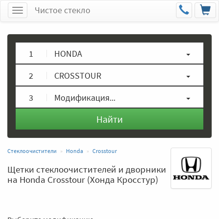
Чистое стекло
Меню
1
HONDA
2
CROSSTOUR
3
Модификация...
Найти
Стеклоочистители
Honda
Crosstour
Щетки стеклоочистителей и дворники
на Honda Crosstour (Хонда Кросстур)