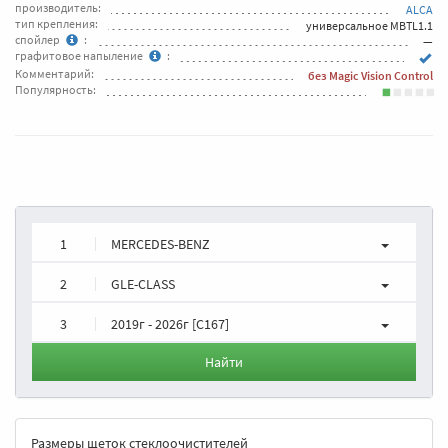
производитель:
ALCA
тип крепления:
универсальное MBTL1.1
спойлер
:
—
графитовое напыление
:
Комментарий:
без Magic Vision Control
Популярность:
1
MERCEDES-BENZ
2
GLE-CLASS
3
2019г - 2026г [C167]
Найти
Размеры щеток стеклоочистителей