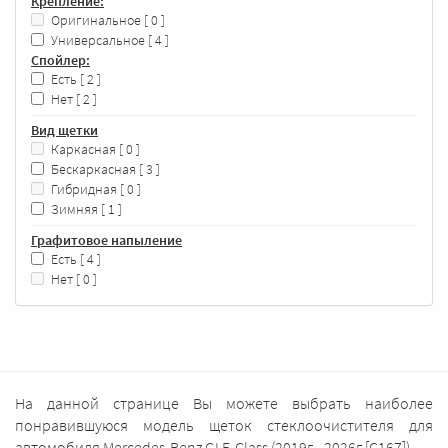
Крепление:
Оригинальное
[ 0 ]
Универсальное
[ 4 ]
Спойлер:
Есть
[ 2 ]
Нет
[ 2 ]
Вид щетки
Каркасная
[ 0 ]
Бескаркасная
[ 3 ]
Гибридная
[ 0 ]
Зимняя
[ 1 ]
Графитовое напыление
Есть
[ 4 ]
Нет
[ 0 ]
На данной странице Вы можете выбрать наиболее
понравившуюся модель щеток стеклоочистителя для
автомобиля Mercedes-Benz GLE-Class (2019г - 2026г [C167]).