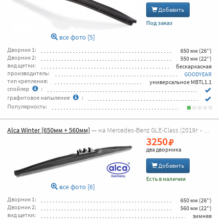
Добавить
Под заказ
все фото [5]
Дворник 1:
650 мм (26'')
Дворник 2:
550 мм (22'')
вид щетки:
бескаркасная
производитель:
GOODYEAR
тип крепления:
универсальное MBTL1.1
спойлер
:
графитовое напыление
:
Популярность:
Alca Winter [650мм + 560мм]
— на Mercedes-Benz GLE-Class (2019г - 2026г [C167])
3250
два дворника
Добавить
Есть в наличии
все фото [6]
Дворник 1:
650 мм (26'')
Дворник 2:
560 мм (22'')
вид щетки:
зимняя