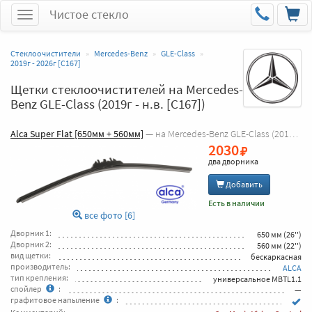
Чистое стекло
Меню
Стеклоочистители
Mercedes-Benz
GLE-Class
2019г - 2026г [C167]
Щетки стеклоочистителей на Mercedes-
Benz GLE-Class (2019г - н.в. [C167])
Alca Super Flat [650мм + 560мм]
— на Mercedes-Benz GLE-Class (2019г - 2026г [C167])
2030
два дворника
Добавить
Есть в наличии
все фото [6]
Дворник 1:
650 мм (26'')
Дворник 2:
560 мм (22'')
вид щетки:
бескаркасная
производитель:
ALCA
тип крепления:
универсальное MBTL1.1
спойлер
:
—
графитовое напыление
: