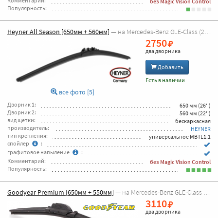
Комментарий:
без Magic Vision Control
Популярность:
Heyner All Season [650мм + 560мм]
— на Mercedes-Benz GLE-Class (2019г - 2026г [C167])
2750
два дворника
Добавить
Есть в наличии
все фото [5]
Дворник 1:
650 мм (26'')
Дворник 2:
560 мм (22'')
вид щетки:
бескаркасная
производитель:
HEYNER
тип крепления:
универсальное MBTL1.1
спойлер
:
графитовое напыление
:
Комментарий:
без Magic Vision Control
Популярность:
Goodyear Premium [650мм + 550мм]
— на Mercedes-Benz GLE-Class (2019г - 2026г [C167])
3110
два дворника