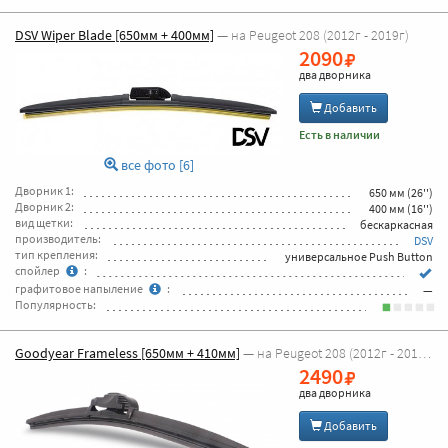
DSV Wiper Blade [650мм + 400мм]
— на Peugeot 208 (2012г - 2019г)
2090
два дворника
Добавить
Есть в наличии
все фото [6]
Дворник 1:
650 мм (26'')
Дворник 2:
400 мм (16'')
вид щетки:
бескаркасная
производитель:
DSV
тип крепления:
универсальное Push Button
спойлер
:
графитовое напыление
:
—
Популярность:
Goodyear Frameless [650мм + 410мм]
— на Peugeot 208 (2012г - 2019г)
2490
два дворника
Добавить