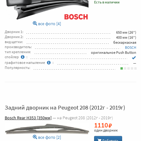
Есть в наличии
все фото [4]
Дворник 1:
650 мм (26'')
Дворник 2:
400 мм (16'')
вид щетки:
бескаркасная
производитель:
BOSCH
тип крепления:
оригинальное Push Button
спойлер
:
графитовое напыление
:
—
Популярность:
Задний дворник на Peugeot 208 (2012г - 2019г)
Bosch Rear H353 [350мм]
— на Peugeot 208 (2012г - 2019г)
1110
один дворник
все фото [2]
Добавить