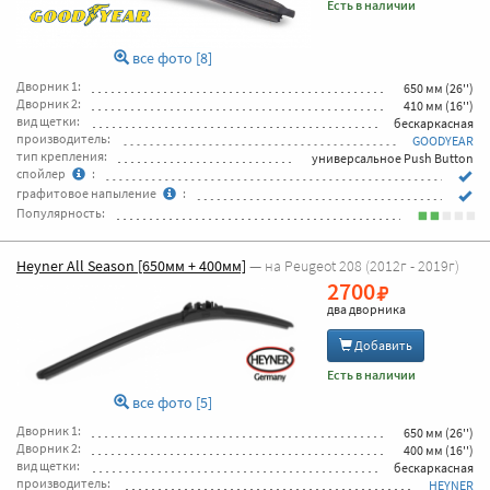
Есть в наличии
все фото [8]
Дворник 1:
650 мм (26'')
Дворник 2:
410 мм (16'')
вид щетки:
бескаркасная
производитель:
GOODYEAR
тип крепления:
универсальное Push Button
спойлер
:
графитовое напыление
:
Популярность:
Heyner All Season [650мм + 400мм]
— на Peugeot 208 (2012г - 2019г)
2700
два дворника
Добавить
Есть в наличии
все фото [5]
Дворник 1:
650 мм (26'')
Дворник 2:
400 мм (16'')
вид щетки:
бескаркасная
производитель:
HEYNER