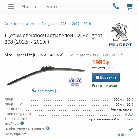
Чистое стекло
Меню
Стеклоочистители
Peugeot
208
2012г - 2019г
Щетки стеклоочистителей на Peugeot
208 (2012г - 2019г)
Alca Super Flat [650мм + 400мм]
— на Peugeot 208 (2012г - 2019г)
1980
два дворника
Добавить
Есть в наличии
все фото [6]
Дворник 1:
650 мм (26'')
Дворник 2:
400 мм (16'')
вид щетки:
бескаркасная
производитель:
ALCA
тип крепления:
оригинальное Push Button
спойлер
:
—
графитовое напыление
:
Популярность: