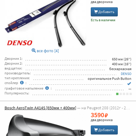
два дворника
Добавить
Есть в наличии
все фото [4]
Дворник 1:
650 мм (26'')
Дворник 2:
400 мм (16'')
вид щетки:
бескаркасная
производитель:
DENSO
тип крепления:
оригинальное Push Button
спойлер
:
графитовое напыление
:
—
Популярность:
Bosch AeroTwin A414S [650мм + 400мм]
— на Peugeot 208 (2012г - 2019г)
3590
два дворника
Добавить