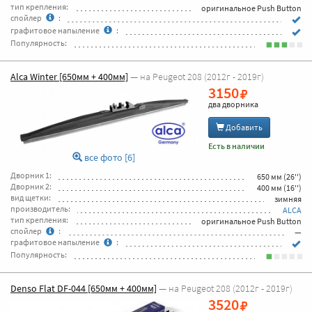
тип крепления:
оригинальное Push Button
спойлер
:
графитовое напыление
:
Популярность:
Alca Winter [650мм + 400мм]
— на Peugeot 208 (2012г - 2019г)
3150
два дворника
Добавить
Есть в наличии
все фото [6]
Дворник 1:
650 мм (26'')
Дворник 2:
400 мм (16'')
вид щетки:
зимняя
производитель:
ALCA
тип крепления:
оригинальное Push Button
спойлер
:
—
графитовое напыление
:
Популярность:
Denso Flat DF-044 [650мм + 400мм]
— на Peugeot 208 (2012г - 2019г)
3520