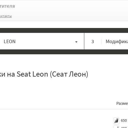
тителя
онтакты
LEON
3
Модифика
 на Seat Leon (Сеат Леон)
Разм
650