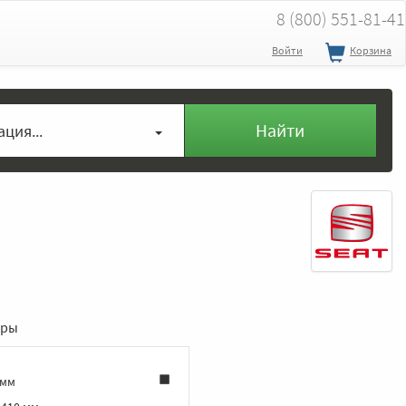
8 (800) 551-81-41
Войти
Корзина
Найти
ция...
еры
 мм