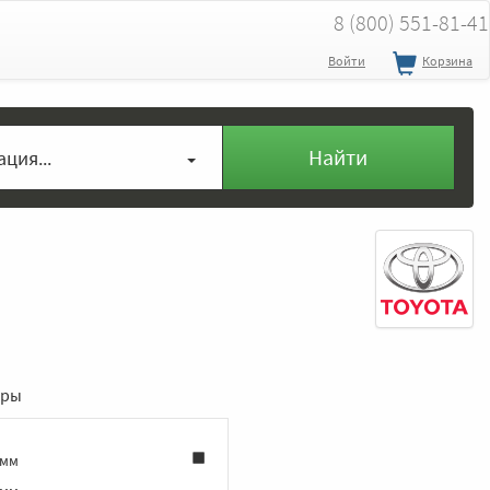
8 (800) 551-81-41
Войти
Корзина
Найти
ция...
еры
 мм