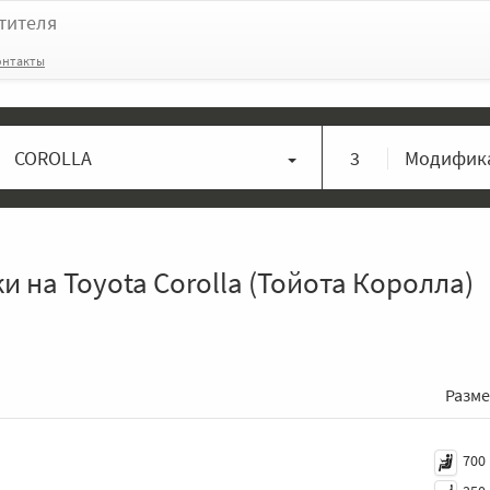
тителя
онтакты
COROLLA
3
Модифика
 на Toyota Corolla (Тойота Королла)
Разм
700