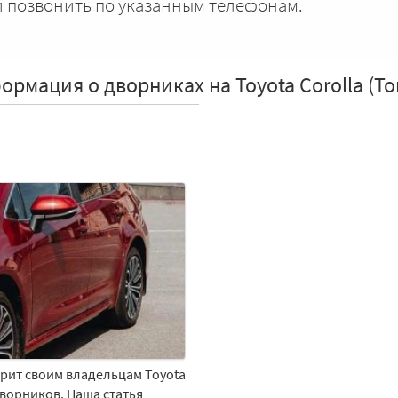
и позвонить по указанным телефонам.
рмация о дворниках на Toyota Corolla (Т
арит своим владельцам Toyota
дворников. Наша статья