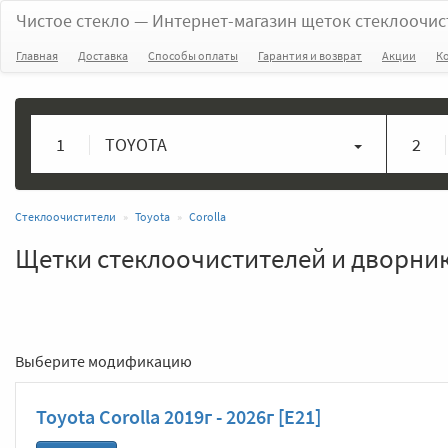
Чистое стекло
— Интернет-магазин щеток стеклоочис
Главная
Доставка
Способы оплаты
Гарантия и возврат
Акции
К
1
TOYOTA
2
Стеклоочистители
Toyota
Corolla
Щетки стеклоочистителей и дворники
Выберите модификацию
Toyota Corolla 2019г - 2026г [E21]