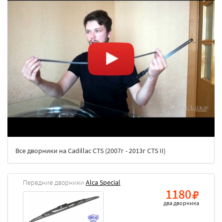
Все дворники на Cadillac CTS (2007г - 2013г CTS II)
Передние дворники
Alca Special
1180
два дворника