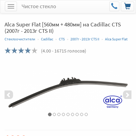
Чистое стекло
Меню
Alca Super Flat [560мм + 480мм] на Cadillac CTS
(2007г - 2013г CTS II)
Стеклоочистители
Cadillac
CTS
2007г - 2013г CTS II
Alca Super Flat
(
4.00
- 16715 голосов)
Назад
Впер