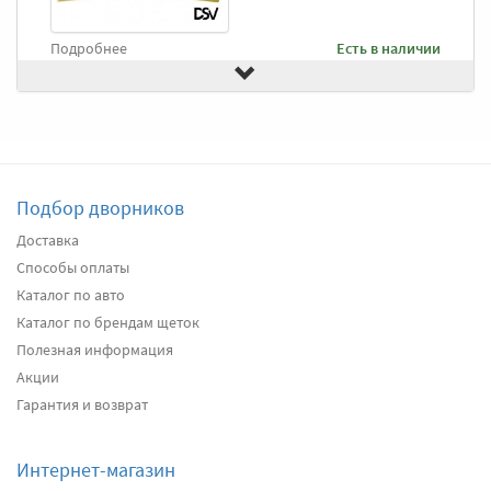
Подробнее
Есть в наличии
Передние дворники
Goodyear Frameless
2490
два дворника
Подбор дворников
Подробнее
Есть в наличии
Доставка
Способы оплаты
Передние дворники
Heyner All Season
2630
Каталог по авто
два дворника
Каталог по брендам щеток
Полезная информация
Акции
Подробнее
Есть в наличии
Гарантия и возврат
Передние дворники
Alca Winter
3040
Интернет-магазин
два дворника