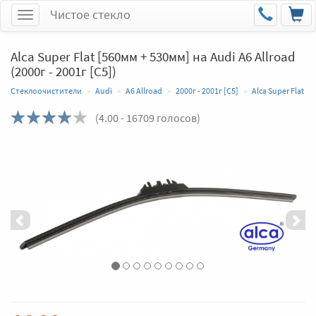
Чистое стекло
Меню
Alca Super Flat [560мм + 530мм] на Audi A6 Allroad
(2000г - 2001г [C5])
Стеклоочистители
Audi
A6 Allroad
2000г - 2001г [C5]
Alca Super Flat
(
4.00
- 16709 голосов)
Назад
Впер