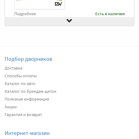
Подробнее
Есть в наличии
Передние дворники
Goodyear Frameless
2490
два дворника
Подбор дворников
Подробнее
Есть в наличии
Доставка
Способы оплаты
Передние дворники
Heyner All Season
2660
Каталог по авто
два дворника
Каталог по брендам щеток
Полезная информация
Акции
Подробнее
Есть в наличии
Гарантия и возврат
Передние дворники
Alca Winter
3080
Интернет-магазин
два дворника