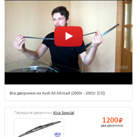
Все дворники на Audi A6 Allroad (2000г - 2001г [C5])
Передние дворники
Alca Special
1200
два дворника