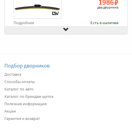
1986
два дворника
Подробнее
Есть в наличии
Передние дворники
Goodyear Frameless
2490
2366
два дворника
Подбор дворников
Подробнее
Есть в наличии
Доставка
Способы оплаты
Передние дворники
Heyner All Season
2660
Каталог по авто
2527
Каталог по брендам щеток
два дворника
Полезная информация
Акции
Подробнее
Есть в наличии
Гарантия и возврат
Передние дворники
Alca Winter