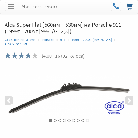
Чистое стекло
Меню
Alca Super Flat [560мм + 530мм] на Porsche 911
(1999г - 2005г [996T/GT2,3])
Стеклоочистители
Porsche
911
1999г - 2005г [996T/GT2,3]
Alca Super Flat
(
4.00
- 16702 голоса)
Назад
Впер