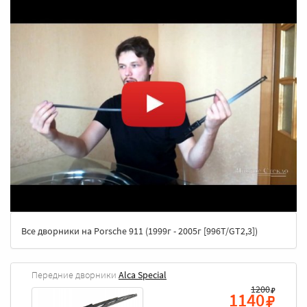
Все дворники на Porsche 911 (1999г - 2005г [996T/GT2,3])
Передние дворники
Alca Special
1200
1140