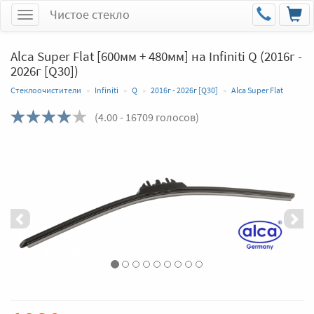
Чистое стекло
Меню
Alca Super Flat [600мм + 480мм] на Infiniti Q (2016г -
2026г [Q30])
Стеклоочистители
Infiniti
Q
2016г - 2026г [Q30]
Alca Super Flat
(
4.00
- 16709 голосов)
Назад
Впер