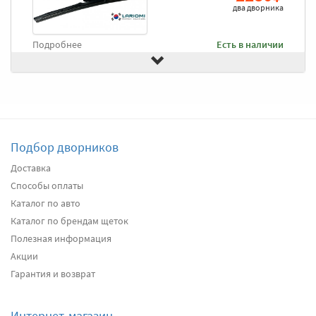
два дворника
Подробнее
Есть в наличии
Передние дворники
Goodyear Frameless
2490
2366
два дворника
Подбор дворников
Подробнее
Есть в наличии
Доставка
Способы оплаты
Передние дворники
Heyner All Season
2680
Каталог по авто
2546
Каталог по брендам щеток
два дворника
Полезная информация
Акции
Подробнее
Есть в наличии
Гарантия и возврат
Передние дворники
Alca Winter
3100
Интернет-магазин