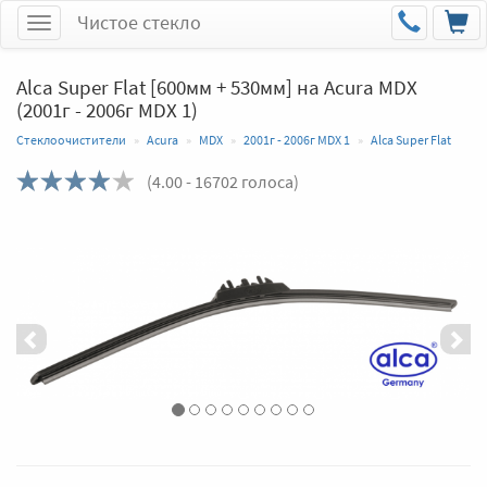
Чистое стекло
Меню
Alca Super Flat [600мм + 530мм] на Acura MDX
(2001г - 2006г MDX 1)
Стеклоочистители
Acura
MDX
2001г - 2006г MDX 1
Alca Super Flat
(
4.00
- 16702 голоса)
Назад
Впер