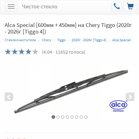
Чистое стекло
Меню
Alca Special [600мм + 450мм] на Chery Tiggo (2020г
- 2026г [Tiggo 4])
Стеклоочистители
Chery
Tiggo
2020г - 2026г [Tiggo 4]
Alca Special
(
4.04
- 11652 голоса)
Назад
Впер