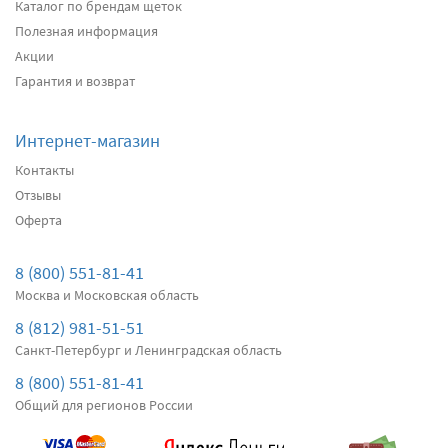
два дворника
Каталог по брендам щеток
Полезная информация
Акции
Подробнее
Есть в наличии
Гарантия и возврат
Передние дворники
Alca Winter
3040
Интернет-магазин
два дворника
Контакты
Отзывы
Оферта
Подробнее
Есть в наличии
Передние дворники
Bosch AeroTwin AR604S
8 (800) 551-81-41
4310
Москва и Московская область
два дворника
8 (812) 981-51-51
Санкт-Петербург и Ленинградская область
Подробнее
Есть в наличии
8 (800) 551-81-41
Общий для регионов России
Передние дворники
Denso Hybrid
4810