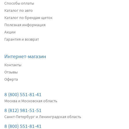
Способы оплаты
Передние дворники
Heyner All Season
2680
Каталог по авто
2546
Каталог по брендам щеток
два дворника
Полезная информация
Акции
Подробнее
Есть в наличии
Гарантия и возврат
Передние дворники
Alca Winter
3100
Интернет-магазин
2945
Контакты
два дворника
Отзывы
Оферта
Подробнее
Есть в наличии
Передние дворники
Bosch AeroTwin AR801S
8 (800) 551-81-41
3950
Москва и Московская область
3753
8 (812) 981-51-51
два дворника
Санкт-Петербург и Ленинградская область
Подробнее
Есть в наличии
8 (800) 551-81-41