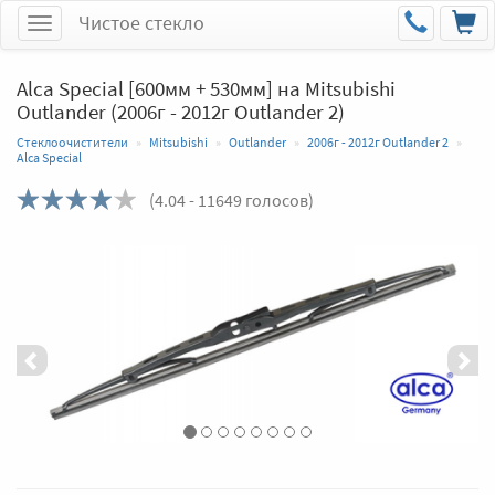
Чистое стекло
Меню
Alca Special [600мм + 530мм] на Mitsubishi
Outlander (2006г - 2012г Outlander 2)
Стеклоочистители
Mitsubishi
Outlander
2006г - 2012г Outlander 2
Alca Special
(
4.04
- 11649 голосов)
Назад
Впер