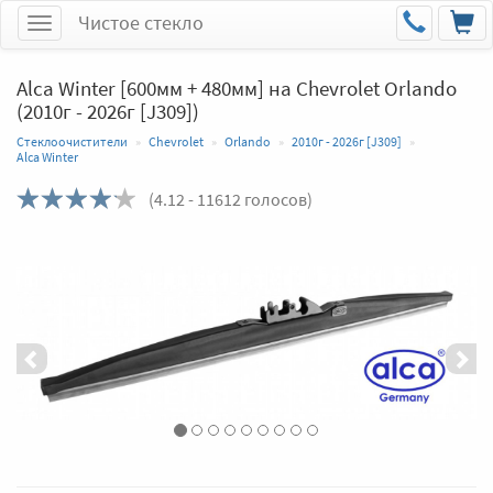
Чистое стекло
Меню
Alca Winter [600мм + 480мм] на Chevrolet Orlando
(2010г - 2026г [J309])
Стеклоочистители
Chevrolet
Orlando
2010г - 2026г [J309]
Alca Winter
(
4.12
- 11612 голосов)
Назад
Впер