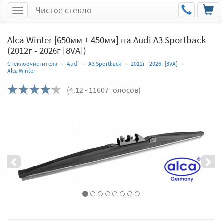
Чистое стекло
Меню
Alca Winter [650мм + 450мм] на Audi A3 Sportback
(2012г - 2026г [8VA])
Стеклоочистители
Audi
A3 Sportback
2012г - 2026г [8VA]
Alca Winter
(
4.12
- 11607 голосов)
Назад
Впер