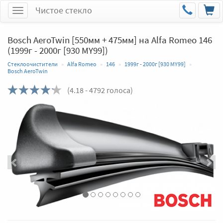
Чистое стекло
Меню
Bosch AeroTwin [550мм + 475мм] на Alfa Romeo 146
(1999г - 2000г [930 MY99])
Стеклоочистители
Alfa Romeo
146
1999г - 2000г [930 MY99]
Bosch AeroTwin
(
4.18
- 4792 голоса)
Назад
Впер