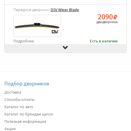
Передние дворники
DSV Wiper Blade
2090
два дворника
Подробнее
Есть в наличии
Передние дворники
Goodyear Frameless
2490
два дворника
Подбор дворников
Подробнее
Есть в наличии
Доставка
Способы оплаты
Передние дворники
Heyner All Season
2630
Каталог по авто
два дворника
Каталог по брендам щеток
Полезная информация
Акции