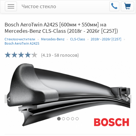
Чистое стекло
Меню
Bosch AeroTwin A242S [600мм + 550мм] на
Mercedes-Benz CLS-Class (2018г - 2026г [C257])
Стеклоочистители
Mercedes-Benz
CLS-Class
2018г - 2026г [C257]
Bosch AeroTwin A242S
(
4.19
- 58 голосов)
Назад
Впер