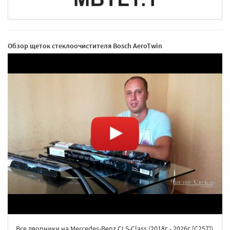
Обзор щеток стеклоочистителя Bosch AeroTwin
Все дворники на Mercedes-Benz CLS-Class (2018г - 2026г [C257])