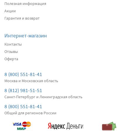
Полезная информация
Акции
Подробнее
Есть в наличии
Гарантия и возврат
Передние дворники
Bosch AeroTwin A242S
4540
Интернет-магазин
два дворника
Контакты
Отзывы
Оферта
Подробнее
Под заказ
Передние дворники
SWF VisioFlex 119474
8 (800) 551-81-41
5380
Москва и Московская область
два дворника
8 (812) 981-51-51
Санкт-Петербург и Ленинградская область
Подробнее
Нет в наличии
8 (800) 551-81-41
Общий для регионов России