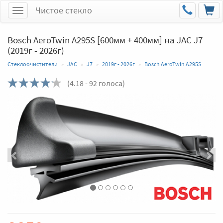
Чистое стекло
Меню
Bosch AeroTwin A295S [600мм + 400мм] на JAC J7
(2019г - 2026г)
Стеклоочистители
JAC
J7
2019г - 2026г
Bosch AeroTwin A295S
(
4.18
- 92 голоса)
Назад
Впер