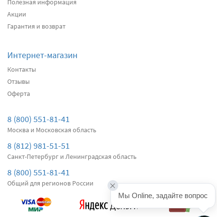
Полезная информация
Акции
Подробнее
Есть в наличии
Гарантия и возврат
Передние дворники
SWF VisioFlex 119378
3220
Интернет-магазин
два дворника
Контакты
Отзывы
Оферта
Подробнее
Нет в наличии
Передние дворники
Bosch AeroTwin A295S
8 (800) 551-81-41
3850
Москва и Московская область
два дворника
8 (812) 981-51-51
Санкт-Петербург и Ленинградская область
Подробнее
Есть в наличии
8 (800) 551-81-41
Общий для регионов России
Мы Online, задайте вопрос