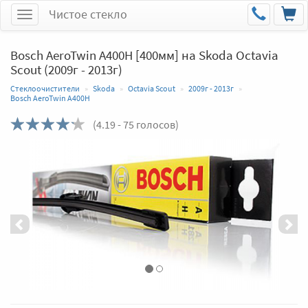
Чистое стекло
Меню
Bosch AeroTwin A400H [400мм] на Skoda Octavia
Scout (2009г - 2013г)
Стеклоочистители
Skoda
Octavia Scout
2009г - 2013г
Bosch AeroTwin A400H
(
4.19
- 75 голосов)
Назад
Впер