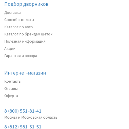
Подбор дворников
Подробнее
Есть в наличии
Доставка
Способы оплаты
Передние дворники
Heyner All Season
2650
Каталог по авто
два дворника
Каталог по брендам щеток
Полезная информация
Акции
Подробнее
Есть в наличии
Гарантия и возврат
Передние дворники
Alca Winter
3060
Интернет-магазин
два дворника
Контакты
Отзывы
Оферта
Подробнее
Есть в наличии
Передние дворники
Denso Flat DF-103
8 (800) 551-81-41
3330
Москва и Московская область
два дворника
8 (812) 981-51-51