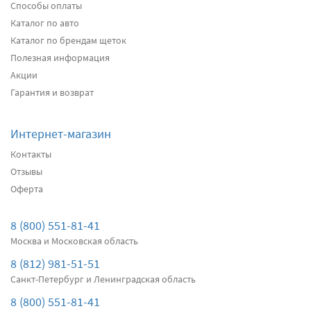
Способы оплаты
Передние дворники
Alca Winter
3210
Каталог по авто
3050
Каталог по брендам щеток
два дворника
Полезная информация
Акции
Подробнее
Есть в наличии
Гарантия и возврат
Передние дворники
Bosch AeroTwin A951S
3770
Интернет-магазин
3582
Контакты
два дворника
Отзывы
Оферта
Подробнее
Есть в наличии
Передние дворники
SWF VisioFlex 119393
8 (800) 551-81-41
4070
Москва и Московская область
3867
8 (812) 981-51-51
два дворника
Санкт-Петербург и Ленинградская область
Подробнее
Нет в наличии
8 (800) 551-81-41