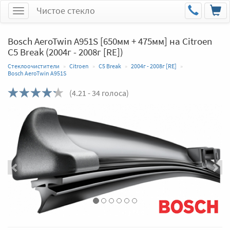
Чистое стекло
Меню
Bosch AeroTwin A951S [650мм + 475мм] на Citroen
C5 Break (2004г - 2008г [RE])
Стеклоочистители
Citroen
C5 Break
2004г - 2008г [RE]
Bosch AeroTwin A951S
(
4.21
- 34 голоса)
Назад
Впер