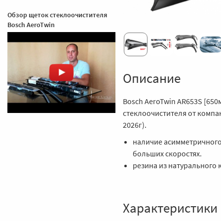
Обзор щеток стеклоочистителя
Bosch AeroTwin
Описание
Bosch AeroTwin AR653S [650
стеклоочистителя от компан
2026г).
наличие асимметричного
больших скоростях.
резина из натурального 
Характеристики