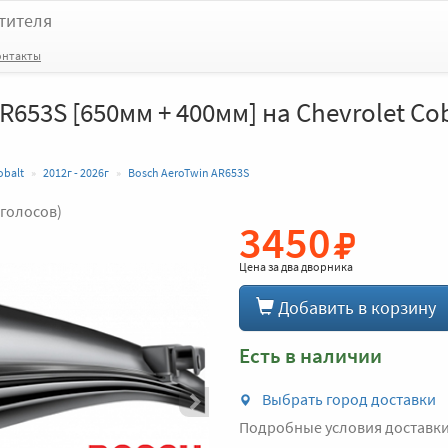
тителя
онтакты
R653S [650мм + 400мм] на Chevrolet Co
obalt
2012г - 2026г
Bosch AeroTwin AR653S
 голосов)
3450
Вперед
Цена за
два дворника
Добавить в корзину
Есть в наличии
Выбрать город доставки
Подробные условия доставк