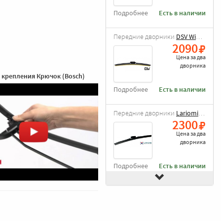
Подробнее
Есть в наличии
Передние дворники
DSV Wiper Blade
2090
Цена за
два
дворника
 крепления Крючок (Bosch)
Подробнее
Есть в наличии
Передние дворники
Lariomi Hybrid
2300
Цена за
два
дворника
Подробнее
Есть в наличии
Передние дворники
Goodyear Frameless
2490
Цена за
два
дворника