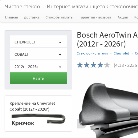
Чистое стекло
— Интернет-магазин щеток стеклоочис
Главная
Доставка
Способы оплаты
Гарантия и возврат
Акции
К
Bosch AeroTwin A
(2012г - 2026г)
CHEVROLET
Стеклоочистители
Chevrolet
C
COBALT
(
4.18
- 2235
2012г - 2026г
Назад
Найти
Крепление на Chevrolet
Cobalt (2012г - 2026г)