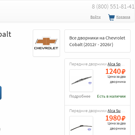
8 (800) 551-81-41
Войти
Корзина
balt
Все дворники на Chevrolet
Cobalt (2012г - 2026г)
Передние дворники
Alca Special
1240
Цена за
два
дворника
Подробнее
Есть в наличии
Передние дворники
Alca Super Flat
1980
Цена за
два
и
дворника